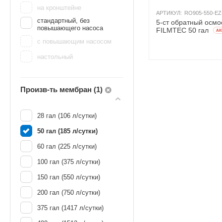
на кронштейне
АРТИКУЛ:
RO905-550-EZ
стандартный, без
5-ст обратный осмо
повышающего насоса
FILMTEC 50 гал
AК
с повышающим насосом
настольный
Произв-ть мембран (1)
28 гал (106 л/сутки)
50 гал (185 л/сутки)
60 гал (225 л/сутки)
100 гал (375 л/сутки)
150 гал (550 л/сутки)
200 гал (750 л/сутки)
375 гал (1417 л/сутки)