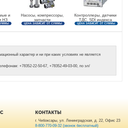
мые и
Насосы, компрессоры,
Контроллеры, датчики
и НЗ
запчасти
ТДС, SDI индекса
СУММЫ
ЦЕНА ЗАВИСИТ ОТ СУММЫ
ЦЕНА ЗАВИСИТ ОТ СУММЫ
ЗАКАЗА
ЗАКАЗА
ационный характер и ни при каких условиях не является
ефонам: +78352-22-50-67, +78352-49-03-00, по эл/
ИС
КОНТАКТЫ
г. Чебоксары, ул. Ленинградская, д. 22, Офис 23
8-800-770-09-32 (звонок бесплатный)