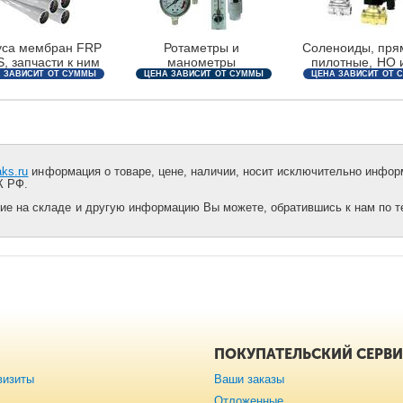
уса мембран FRP
Ротаметры и
Соленоиды, пря
, запчасти к ним
манометры
пилотные, НО 
 ЗАВИСИТ ОТ СУММЫ
ЦЕНА ЗАВИСИТ ОТ СУММЫ
ЦЕНА ЗАВИСИТ ОТ 
ЗАКАЗА
ЗАКАЗА
ЗАКАЗА
aks.ru
информация о товаре, цене, наличии, носит исключительно информ
К РФ.
ие на складе и другую информацию Вы можете, обратившись к нам по тел
ПОКУПАТЕЛЬСКИЙ СЕРВ
визиты
Ваши заказы
Отложенные