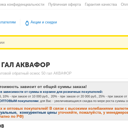
ика конфиденциальности
Публичная оферта
Гарантия качества
Опл
упателям
Акции и скидки
 ГАЛ АКВАФОР
ытовой обратный осмос 50 гал АКВАФОР
тоимость зависит от общей суммы заказа!
 в зависимости от суммы в корзине для розничных покупателей:
, 10% - при заказе от 10 000 руб., 20% - при заказе от 20 000 руб., 25% - при заказе от
 ОПТОВЫМ покупателям:
для Вас - увеличивающаяся скидка по мере роста суммы оп
и оптовых покупателей! В связи с высокими колебаниями валютног
туальные, конкурентные цены
уточняйте, пожалуйста, у менеджеров
платно по РФ)
ОВ