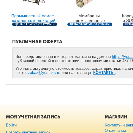
Промышленый осмос -
Мембраны
Корп
каталог комплектаций
промышленные
и SUS
ЦЕНА ЗАВИСИТ ОТ СУММЫ
ЦЕНА ЗАВИСИТ ОТ СУММЫ
ЦЕНА
ЗАКАЗА
ЗАКАЗА
ПУБЛИЧНАЯ ОФЕРТА
Вся представленная в интернет-магазине на домене
https://yust
публичной офертой в соответствии с положениями статьи 437 Г
Уточнить актуальную стоимость товаров, характеристики, налич
почте:
zakaz@yustaks.ru
или на странице
КОНТАКТЫ
.
МОЯ УЧЕТНАЯ ЗАПИСЬ
МАГАЗИН
Войти
Контакты и рек
О компании
Создать учетную запись