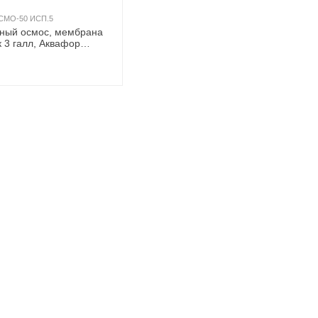
СМО-50 ИСП.5
тный осмос, мембрана
к 3 галл, Аквафор