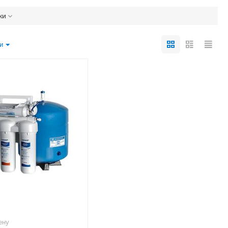
ки
и
ену