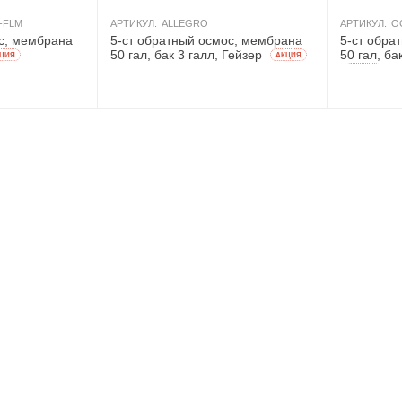
-FLM
АРТИКУЛ:
ALLEGRO
АРТИКУЛ:
О
с, мембрана
5-ст обратный осмос, мембрана
5-ст обра
50 гал, бак 3 галл, Гейзер
50 гал, ба
ЦИЯ
AКЦИЯ
AКЦИЯ