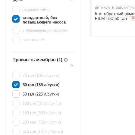
АРТИКУЛ:
RO905-550-EZ
на кронштейне
5-ст обратный осмо
стандартный, без
FILMTEC 50 гал
AК
повышающего насоса
с повышающим насосом
настольный
Произв-ть мембран (1)
28 гал (106 л/сутки)
50 гал (185 л/сутки)
60 гал (225 л/сутки)
100 гал (375 л/сутки)
150 гал (550 л/сутки)
200 гал (750 л/сутки)
375 гал (1417 л/сутки)