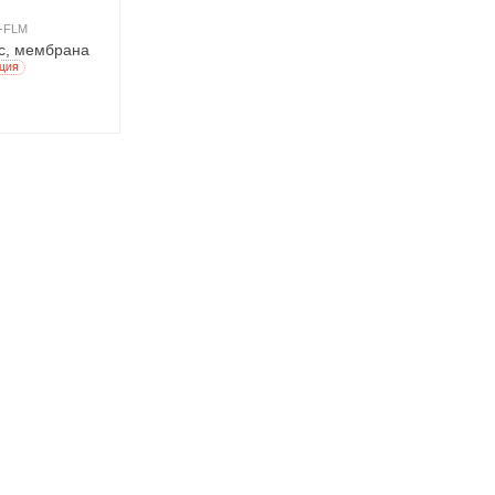
-FLM
с, мембрана
ЦИЯ