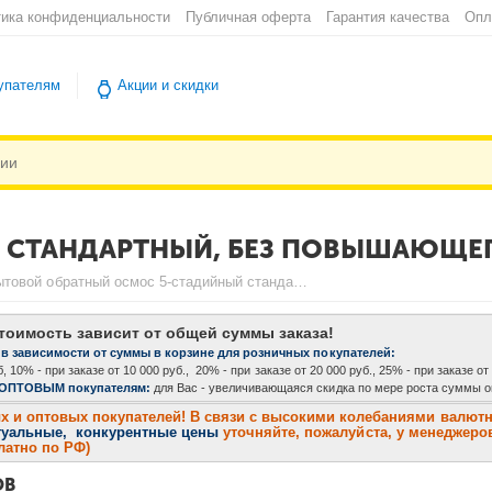
ика конфиденциальности
Публичная оферта
Гарантия качества
Опл
упателям
Акции и скидки
 СТАНДАРТНЫЙ, БЕЗ ПОВЫШАЮЩЕГО
Бытовой обратный осмос 5-стадийный стандартный, без повышающего насоса 50 гал
тоимость зависит от общей суммы заказа!
 в зависимости от суммы в корзине для розничных покупателей:
, 10% - при заказе от 10 000 руб., 20% - при заказе от 20 000 руб., 25% - при заказе от
 ОПТОВЫМ покупателям:
для Вас - увеличивающаяся скидка по мере роста суммы оп
и оптовых покупателей! В связи с высокими колебаниями валютног
туальные, конкурентные цены
уточняйте, пожалуйста, у менеджеров
платно по РФ)
ОВ