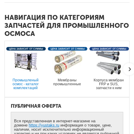
НАВИГАЦИЯ ПО КАТЕГОРИЯМ
ЗАПЧАСТЕЙ ДЛЯ ПРОМЫШЛЕННОГО
ОСМОСА
ЦЕНА ЗАВИСИТ ОТ СУММЫ
ЦЕНА ЗАВИСИТ ОТ СУММЫ
ЦЕНА ЗАВИСИТ ОТ СУММЫ
ЗАКАЗА
ЗАКАЗА
ЗАКАЗА
Промышленый
Мембраны
Корпуса мембран
осмос - каталог
промышленные
FRP и SUS,
комплектаций
запчасти к ним
ПУБЛИЧНАЯ ОФЕРТА
Вся представленная в интернет-магазине на
домене
https://yustaks.ru
информация о товаре, цене,
наличии, носит исключительно информационный
характер и ни при каких условиях не является публичной