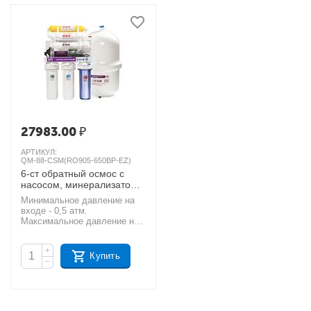
27983.00
₽
АРТИКУЛ:
QM-88-CSM(RO905-650BP-EZ)
6-ст обратный осмос с
насосом, минерализатор,
мембрана CSM 60 гал
Минимальное давление на
AКЦИЯ
входе - 0,5 атм.
Максимальное давление на
входе - 7 атм.
Производительность – 9,5 л/
+
час. Температура воды – до
Купить
−
40°C. В комплектации
модули: SC-10-10, GAC-
10R-C, CBC-10-10, RE1812-
60, IL-11W-C-EZ , IL-11Y-BIO.