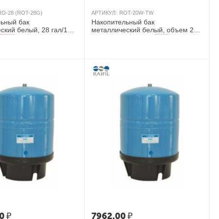
RO-28 (ROT-28G)
АРТИКУЛ:
ROT-20W-TW
ьный бак
Накопительный бак
ский белый, 28 гал/105
металлический белый, объем 20
гал/75 л, Тайвань
AКЦИЯ
AКЦИЯ
0
₽
7962.00
₽