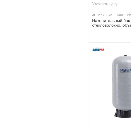
Уточнить цену
АРТИКУЛ:
WELLMATE-W
Накопительный бак
стекловолокно, объ
Аквапро, давление 8
выход 1" NPT
AКЦИ