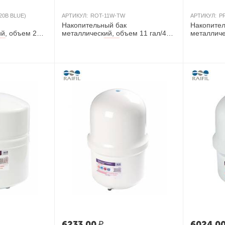
20В BLUE)
АРТИКУЛ:
ROT-11W-TW
АРТИКУЛ:
P
Накопительный бак
Накопител
й, объем 20
металлический, объем 11 гал/41
металличе
л, Тайвань
гал/41 л, 
ИЯ
AКЦИЯ
6233.00
₽
6024.0