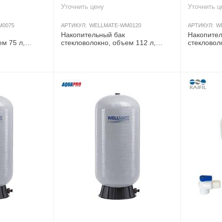
Уточнить цену
Уточнить ц
M0075
АРТИКУЛ:
WELLMATE-WM0120
АРТИКУЛ:
W
Накопительный бак
Накопител
ем 75 л,
стекловолокно, объем 112 л,
стекловол
,5 бар, вход/
Аквапро, давление 8,5 бар, вход/
Аквапро, д
выход 1"
выход 1"
Я
AКЦИЯ