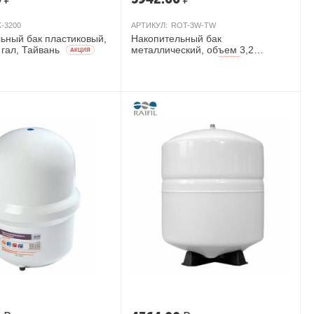
K-3200
АРТИКУЛ:
ROT-3W-TW
ьный бак пластиковый,
Накопительный бак
 гал, Тайвань
металлический, объем 3,2
AКЦИЯ
гал/12л, Тайвань
AКЦИЯ