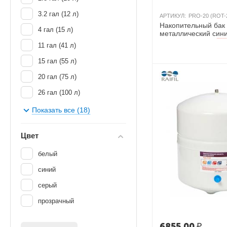
3.2 гал (12 л)
АРТИКУЛ:
PRO-20 (ROT-
Накопительный бак
4 гал (15 л)
металлический сини
гал/75 л, Китай
AКЦ
11 гал (41 л)
15 гал (55 л)
20 гал (75 л)
26 гал (100 л)
28 гал (105 л)
Показать все (18)
30 гал (110 л)
Цвет
40 гал (150 л)
белый
47 гал (178 л)
синий
62 гал (235 л)
серый
86 гал (328 л)
прозрачный
120 гал (450 л)
160 гал (606 л)
6855.00
₽