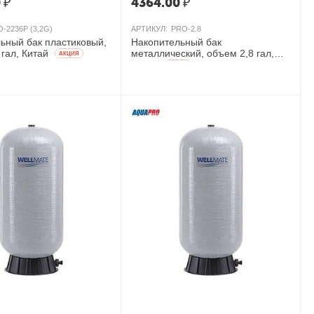
0
₽
4364.00
₽
-2236P (3,2G)
АРТИКУЛ:
PRO-2.8
ьный бак пластиковый,
Накопительный бак
 гал, Китай
металлический, объем 2,8 гал,
AКЦИЯ
Китай
AКЦИЯ