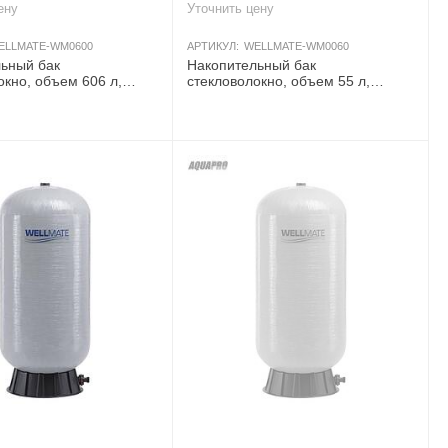
ену
Уточнить цену
ELLMATE-WM0600
АРТИКУЛ:
WELLMATE-WM0060
ьный бак
Накопительный бак
окно, объем 606 л,
стекловолокно, объем 55 л,
давление 10 бар, вход/
Аквапро, давление 8,5 бар, вход/
M BSP QC
выход 1" M NPT
AКЦИЯ
AКЦИЯ