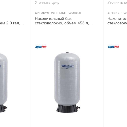
Уточнить цену
Уточнить ц
АРТИКУЛ:
WELLMATE-WM0450
АРТИКУЛ:
W
Накопительный бак
Накопител
ем 2.0 гал,
стекловолокно, объем 453 л,
стекловол
Аквапро, давление 8,5 бар, вход/
Аквапро, 
выход 1-1/4"M NPT QC
выход 2"
AКЦИЯ