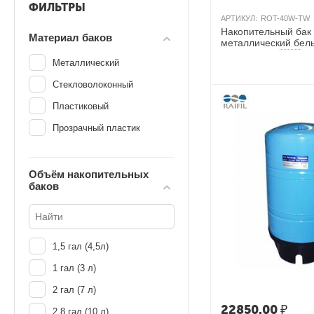
ФИЛЬТРЫ
АРТИКУЛ:
ROT-40W-TW
Накопительный бак
Материал баков
металлический белы
л, Тайвань
AКЦИЯ
Металлический
Стекловолоконный
Пластиковый
Прозрачный пластик
Объём накопительных
баков
1,5 гал (4,5л)
1 гал (3 л)
2 гал (7 л)
22850.00
₽
2.8 гал (10 л)