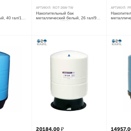
АРТИКУЛ:
ROT-26W-TW
АРТИКУЛ:
P
Накопительный бак
Накопител
й, 40 гал/151
металлический белый, 26 гал/98
металличе
л, Тайвань
л, Китай
AКЦИЯ
20184.00
₽
14957.0