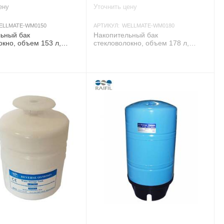
ену
Уточнить цену
ELLMATE-WM0150
АРТИКУЛ:
WELLMATE-WM0180
ьный бак
Накопительный бак
окно, объем 153 л,
стекловолокно, объем 178 л,
авление 8,5 бар, вход/
Аквапро давление 8,5 бар, вход/
 NPT
выход 1-1/4"M NPT
AКЦИЯ
AКЦИЯ