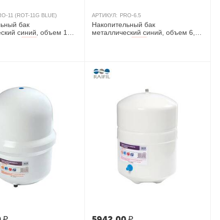
RO-11 (ROT-11G BLUE)
АРТИКУЛ:
PRO-6.5
ьный бак
Накопительный бак
ский синий, объем 11
металлический синий, объем 6,5
Китай
гал, Китай
AКЦИЯ
AКЦИЯ
0
₽
5942.00
₽