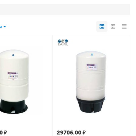
и
0
₽
29706.00
₽