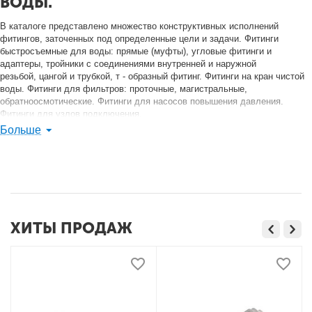
ВОДЫ.
В каталоге представлено множество конструктивных исполнений
фитингов, заточенных под определенные цели и задачи. Фитинги
быстросъемные для воды: прямые (муфты), угловые фитинги и
адаптеры, тройники с соединениями внутренней и наружной
резьбой, цангой и трубкой, т - образный фитинг. Фитинги на кран чистой
воды. Фитинги для фильтров: проточные, магистральные,
обратноосмотические. Фитинги для насосов повышения давления.
Фитинги для узлов подключения.
Больше
Различные конфигурации, соединительные размеры и типы
соединений.
Фитинги для ремонта разных моделей фильтров.
Широкий ассортимент переходников для конструирования линий
подачи питьевой воды.
ХИТЫ ПРОДАЖ