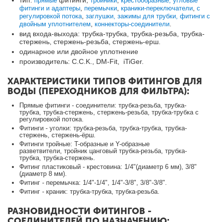
прямые
тройники
кресто
образные,
угловые
,
,
,
фитинги и адаптеры
перемычки
краники-переключатели
с
,
регулировкой потока
заглушки,
зажимы
для трубки
, фитинги с
,
.
двойным уплотнителем
коннекторы-соединители
вид входа-выхода: трубка-трубка, трубка-резьба, трубка-
стержень, стержень-резьба, стержень-ерш.
одинарное или двойное уплотнение
производитель: C.C.K., DM-Fit, iTiGer.
ХАРАКТЕРИСТИКИ ТИПОВ ФИТИНГОВ ДЛЯ
ВОДЫ (ПЕРЕХОДНИКОВ ДЛЯ ФИЛЬТРА):
Прямые фитинги - соединители: трубка-резьба, трубка-
трубка, трубка-стержень, стержень-резьба, трубка-трубка с
регулировкой потока.
Фитинги - уголки: трубка-резьба, трубка-трубка, трубка-
стержень, стержень-ёрш.
Фитинги тройные: T-образные и Y-образные
разветвители, тройник цанговый трубка-резьба, трубка-
трубка, трубка-стержень.
Фитинг пластиковый - крестовина: 1/4"(диаметр 6 мм), 3/8"
(диаметр 8 мм).
Фитинг - перемычка: 1/4"-1/4", 1/4"-3/8", 3/8"-3/8".
Фитинг - краник: трубка-трубка, трубка-резьба.
РАЗНОВИДНОСТИ ФИТИНГОВ -
СОЕДИНИТЕЛЕЙ ПО НАЗНАЧЕНИЮ: