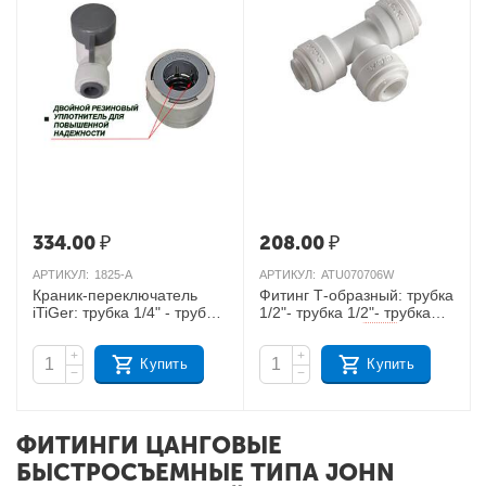
334.00
₽
208.00
₽
АРТИКУЛ:
1825-А
АРТИКУЛ:
ATU070706W
Краник-переключатель
Фитинг Т-образный: трубка
iTiGer: трубка 1/4" - трубка
1/2"- трубка 1/2"- трубка
1/4" двойное уплотнение
3/8", DM-FIT
AКЦИЯ
AКЦИЯ
+
+
Купить
Купить
−
−
ФИТИНГИ ЦАНГОВЫЕ
БЫСТРОСЪЕМНЫЕ ТИПА JOHN