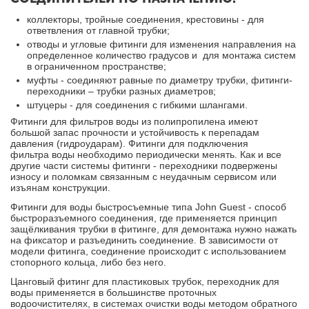
коллекторы, тройные соединения, крестовины - для
ответвления от главной трубки;
отводы и угловые фитинги для изменения направления на
определенное количество градусов и для монтажа систем
в ограниченном пространстве;
муфты - соединяют равные по диаметру трубки, фитинги-
переходники – трубки разных диаметров;
штуцеры - для соединения с гибкими шлангами.
Фитинги для фильтров воды
из полипропилена имеют
большой запас прочности и устойчивость к перепадам
давления (гидроударам). Фитинги для подключения
фильтра воды необходимо периодически менять. Как и все
другие части системы фитинги - переходники подвержены
износу и поломкам связанным с неудачным сервисом или
изъянам конструкции.
Фитинги для воды быстросъемные
типа John Guest - способ
быстроразъемного соединения, где применяется принцип
защёлкивания трубки в фитинге, для демонтажа нужно нажать
на фиксатор и разъединить соединение. В зависимости от
модели фитинга, соединение происходит с использованием
стопорного кольца, либо без него.
Цанговый фитинг для пластиковых трубок, переходник для
воды
применяется в большинстве проточных
водоочистителях, в системах очистки воды методом обратного