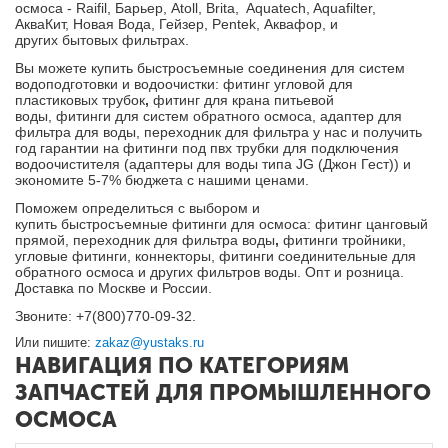
осмоса - Raifil, Барьер, Atoll, Brita, Aquatech, Aquafilter,
АкваКит, Новая Вода, Гейзер, Pentek, Аквафор, и
других бытовых фильтрах.
Вы можете купить быстросъемные соединения
для систем
водоподготовки и водоочистки
: фитинг угловой для
пластиковых трубок
,
фитинг для крана питьевой
воды, фитинги для систем обратного осмоса, адаптер для
фильтра для воды, переходник для фильтра у нас и получить
год гарантии на фитинги под пвх трубки для подключения
водоочистителя (адаптеры для воды типа JG (Джон Гест)) и
экономите 5-7% бюджета с нашими ценами.
Поможем определиться с выбором и
купить быстросъемные фитинги для осмоса:
фитинг цанговый
прямой
,
переходник для фильтра воды
,
фитинги тройники,
угловые фитинги, коннекторы, фитинги соединительные для
обратного осмоса и других фильтров воды. Опт и розница.
Доставка по Москве и России.
Звоните: +7(800)770-09-32.
Или пишите:
zakaz@yustaks.ru
НАВИГАЦИЯ ПО КАТЕГОРИЯМ
ЗАПЧАСТЕЙ ДЛЯ ПРОМЫШЛЕННОГО
ОСМОСА