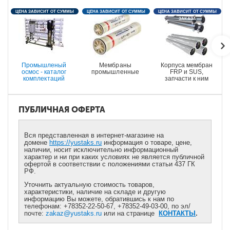
ЦЕНА ЗАВИСИТ ОТ СУММЫ
ЦЕНА ЗАВИСИТ ОТ СУММЫ
ЦЕНА ЗАВИСИТ ОТ СУММЫ
ЗАКАЗА
ЗАКАЗА
ЗАКАЗА
Промышленый
Мембраны
Корпуса мембран
осмос - каталог
промышленные
FRP и SUS,
комплектаций
запчасти к ним
ПУБЛИЧНАЯ ОФЕРТА
Вся представленная в интернет-магазине на
домене
https://yustaks.ru
информация о товаре, цене,
наличии, носит исключительно информационный
характер и ни при каких условиях не является публичной
офертой в соответствии с положениями статьи 437 ГК
РФ.
Уточнить актуальную стоимость товаров,
характеристики, наличие на складе и другую
информацию Вы можете, обратившись к нам по
телефонам: +78352-22-50-67, +78352-49-03-00, по эл/
почте:
zakaz@yustaks.ru
или на странице
КОНТАКТЫ
.