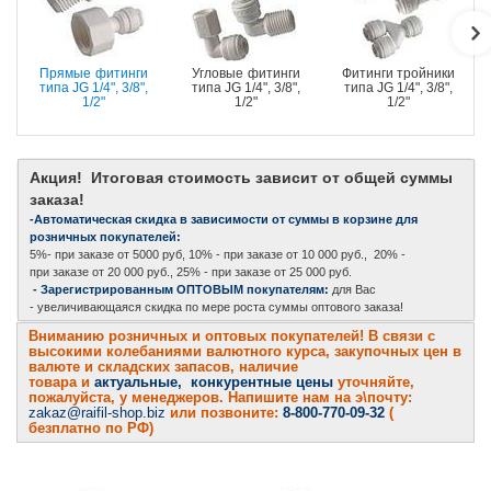
Прямые фитинги
Угловые фитинги
Фитинги тройники
типа JG 1/4", 3/8",
типа JG 1/4", 3/8",
типа JG 1/4", 3/8",
1/2"
1/2"
1/2"
Акция! Итоговая стоимость зависит от общей суммы
заказа!
-Автоматическая скидка в зависимости от суммы в корзине для
розничных покупателей:
5%- при заказе от 5000 руб, 10% - при заказе от 10 000 руб., 20% -
при заказе от 20 000 руб., 25% - при заказе от 25 000 руб.
- Зарегистрированным ОПТОВЫМ покупателям:
для Вас
- увеличивающаяся скидка по мере роста суммы оптового заказа!
Вниманию розничных и оптовых покупателей! В связи с
высокими колебаниями валютного курса, закупочных цен в
валюте и складских запасов, наличие
товара и
актуальные, конкурентные цены
уточняйте,
пожалуйста, у менеджеров. Напишите нам на э\почту:
zakaz@raifil-shop.biz
или позвоните:
8-800-770-09-32
(
безплатно по РФ)