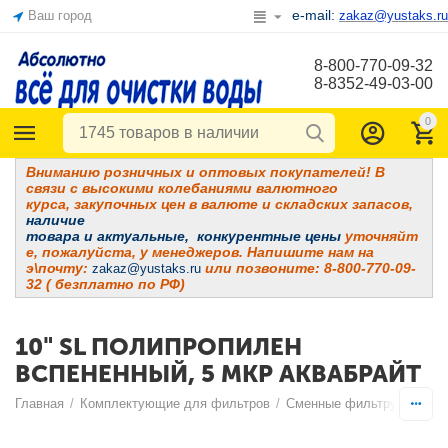
e-mail:
Ваш город
zakaz@yustaks.ru
8-800-770-09-32
8-8352-49-03-00
0
Вниманию розничных и оптовых покупателей! В
связи с высокими колебаниями валютного
курса, закупочных цен в валюте и складских запасов,
наличие
товара и
актуальные, конкурентные цены
уточняйт
е, пожалуйста, у менеджеров. Напишите нам на
э\почту:
или позвоните: 8-800-770-09-
zakaz@yustaks.ru
32 ( безплатно по РФ)
10" SL ПОЛИПРОПИЛЕН
ВСПЕНЕННЫЙ, 5 МКР АКВАБРАЙТ
Главная
/
Комплектующие для фильтров
/
Сменные фильтрующие э