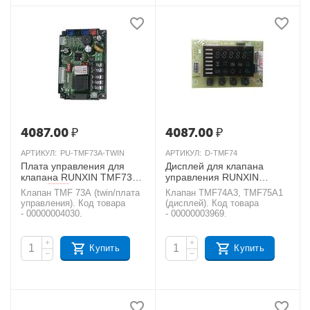
4087.00
₽
4087.00
₽
АРТИКУЛ:
PU-TMF73A-TWIN
АРТИКУЛ:
D-TMF74
Плата управления для
Дисплей для клапана
клапана RUNXIN TMF73A
управления RUNXIN
twin
TMF74A3, TMF75A1
AКЦИЯ
Клапан TMF 73A (twin/плата
Клапан TMF74A3, TMF75A1
AКЦИЯ
управления). Код товара
(дисплей). Код товара
- 00000004030.
- 00000003969.
+
+
Купить
Купить
−
−