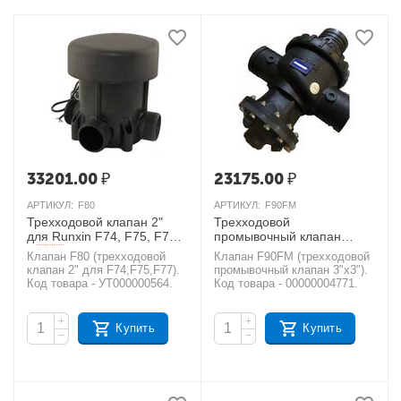
33201.00
₽
23175.00
₽
АРТИКУЛ:
F80
АРТИКУЛ:
F90FM
Трехходовой клапан 2"
Трехходовой
для Runxin F74, F75, F77
промывочный клапан
3"х3", универсальный
AКЦИЯ
Клапан F80 (трехходовой
Клапан F90FM (трехходовой
AКЦИЯ
клапан 2" для F74,F75,F77).
промывочный клапан 3"х3").
Код товара - УТ000000564.
Код товара - 00000004771.
+
+
Купить
Купить
−
−