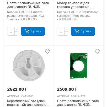
Плата расположения вала
Мотор комплект для
для клапана RUNXIN
клапана управления
TMF75A1
RUNXIN TMF73A Twin
AКЦИЯ
Клапан TMF75A1 (плата
Клапан TMF 73A (twin/мотор
AКЦИЯ
расположения вала). Код
комплект). Код товара
товара - 00000003958.
- 00000000546.
+
+
Купить
Купить
−
−
2621.00
₽
2509.00
₽
АРТИКУЛ:
KV-TMF88
АРТИКУЛ:
P-VALA-F77
Керамический вал (диск
Плата расположения вала
подвижный) для клапанов
для клапана RUNXIN