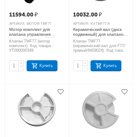
11594.00
₽
10032.00
₽
АРТИКУЛ:
MOTOR-TMF77
АРТИКУЛ:
KV-TMF77 R
Мотор комплект для
Керамический вал (диск
клапана управления
подвижный) для клапанов
RUNXIN TMF77
Runxin F77/правый
AКЦИЯ
Клапан TMF77 (мотор
Клапан TMF77
AКЦИЯ
комплект). Код товара -
(керамический вал для F77/
УТ000000349.
правый/8459024). Код товара
- УТ000000343.
+
+
Купить
Купить
−
−