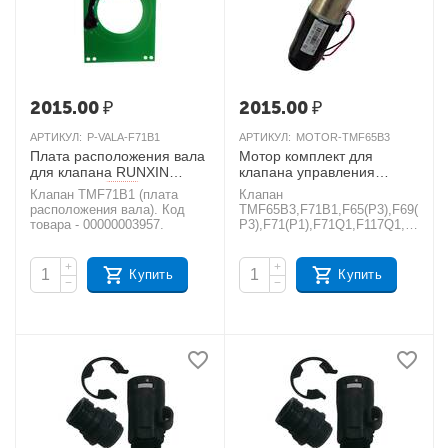
2015.00
₽
2015.00
₽
АРТИКУЛ:
P-VALA-F71B1
АРТИКУЛ:
MOTOR-TMF65B3
Плата расположения вала
Мотор комплект для
для клапана RUNXIN
клапана управления
TMF71B1
RUNXIN TMF65B3,
AКЦИЯ
Клапан TMF71B1 (плата
Клапан
TMF71B1, TMF65(P3),
расположения вала). Код
TMF65B3,F71B1,F65(P3),F69(
TMF69(P3), TM F71P1, TM
товара - 00000003957.
P3),F71(P1),F71Q1,F117Q1,F
F71Q1, TMF117Q1, TM
117Q3 (мотор
F117Q3
комплект/6159006). Код
AКЦИЯ
+
+
товара - 00000004510.
Купить
Купить
−
−