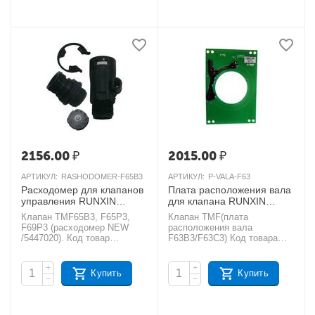
2156.00
₽
2015.00
₽
АРТИКУЛ:
RASHODOMER-F65B3
АРТИКУЛ:
P-VALA-F63
Расходомер для клапанов
Плата расположения вала
управления RUNXIN
для клапана RUNXIN
TMF65В3, TMF65P3,
TMF63B3, TMF63C3
Клапан TMF65В3, F65P3,
Клапан TMF(плата
TMF69P3
AКЦИЯ
AКЦИЯ
F69P3 (расходомер NEW
расположения вала
/5447020). Код товар
F63B3/F63C3) Код товара
- УТ000000546.
- 00000003952.
+
+
Купить
Купить
−
−