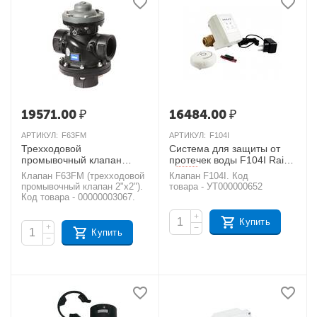
19571.00
₽
16484.00
₽
АРТИКУЛ:
F63FM
АРТИКУЛ:
F104I
Трехходовой
Система для защиты от
промывочный клапан
протечек воды F104I Raifil
2"х2", универсальный
AКЦИЯ
Клапан F63FM (трехходовой
Клапан F104I. Код
AКЦИЯ
промывочный клапан 2"х2").
товара - УТ000000652
Код товара - 00000003067.
+
Купить
+
−
Купить
−