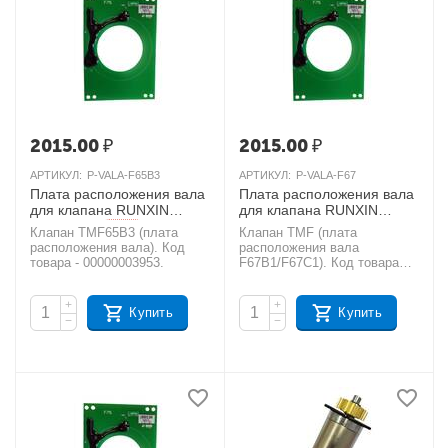
2015.00
₽
2015.00
₽
АРТИКУЛ:
P-VALA-F65B3
АРТИКУЛ:
P-VALA-F67
Плата расположения вала
Плата расположения вала
для клапана RUNXIN
для клапана RUNXIN
TMF65B3
TMF67B1, TMF67C1
AКЦИЯ
Клапан TMF65B3 (плата
Клапан TMF (плата
AКЦИЯ
расположения вала). Код
расположения вала
товара - 00000003953.
F67B1/F67C1). Код товара
- 00000003956.
+
+
Купить
Купить
−
−