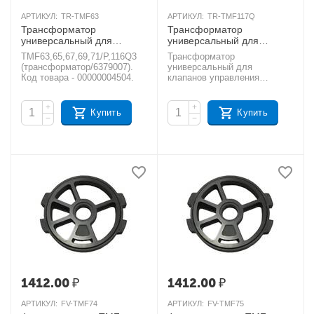
АРТИКУЛ:
TR-TMF63
АРТИКУЛ:
TR-TMF117Q
Трансформатор
Трансформатор
универсальный для
универсальный для
клапанов Runxin TMF63,
клапанов Runxin TMF117Q
TMF63,65,67,69,71/P,116Q3
Трансформатор
TMF65, TMF67, TMF69,
AКЦИЯ
(трансформатор/6379007).
универсальный для
TMF71P, TMF116Q3
Код товара - 00000004504.
клапанов управления
RUNXIN TMF117Q. Код
AКЦИЯ
товара - УТ000000443.
+
+
Купить
Купить
−
−
1412.00
₽
1412.00
₽
АРТИКУЛ:
FV-TMF74
АРТИКУЛ:
FV-TMF75