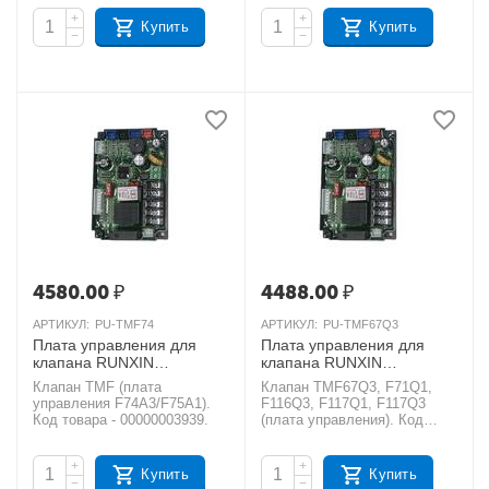
+
+
Купить
Купить
−
−
4580.00
₽
4488.00
₽
АРТИКУЛ:
PU-TMF74
АРТИКУЛ:
PU-TMF67Q3
Плата управления для
Плата управления для
клапана RUNXIN
клапана RUNXIN
TMF74A3, TMF75A1
TMF67Q3, TMF71Q1,
Клапан TMF (плата
Клапан TMF67Q3, F71Q1,
TMF116Q3, TMF117Q1,
AКЦИЯ
управления F74A3/F75A1).
F116Q3, F117Q1, F117Q3
TMF117Q3
AКЦИЯ
Код товара - 00000003939.
(плата управления). Код
товара - УТ000000077.
+
+
Купить
Купить
−
−