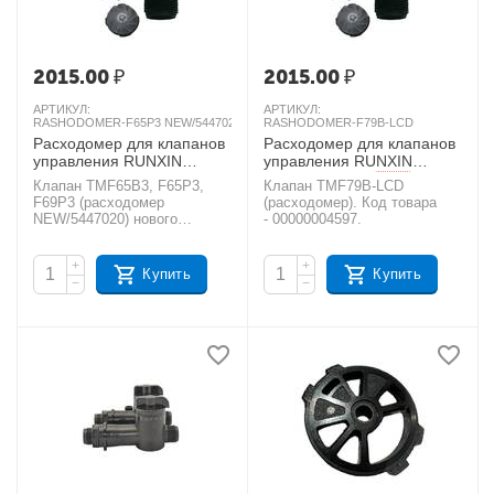
2015.00
₽
2015.00
₽
АРТИКУЛ:
АРТИКУЛ:
RASHODOMER-F65P3 NEW/5447020
RASHODOMER-F79B-LCD
Расходомер для клапанов
Расходомер для клапанов
управления RUNXIN
управления RUNXIN
TMF65B3, TMF65P3,
TMF79B-LCD
AКЦИЯ
Клапан TMF65В3, F65P3,
Клапан TMF79B-LCD
TMF69P3
AКЦИЯ
F69P3 (расходомер
(расходомер). Код товара
NEW/5447020) нового
- 00000004597.
образца
+
+
Купить
Купить
−
−