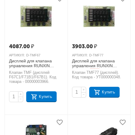
4087.00
₽
3903.00
₽
АРТИКУЛ:
D-TMF67
АРТИКУЛ:
D-TMF77
Дисплей для клапана
Дисплей для клапана
управления RUNXIN
управления RUNXIN
TMF67C1, TMF71B1,
TMF77
AКЦИЯ
Клапан TMF (дисплей
Клапан TMF77 (дисплей).
TMF67B1
AКЦИЯ
F67C1/F71B1/F67B1). Код
Код товара - УТ000000348.
товара - 00000003966.
+
Купить
+
−
Купить
−