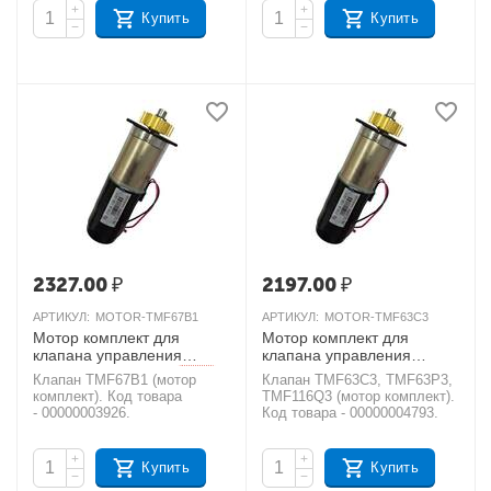
+
+
Купить
Купить
−
−
2327.00
₽
2197.00
₽
АРТИКУЛ:
MOTOR-TMF67B1
АРТИКУЛ:
MOTOR-TMF63C3
Мотор комплект для
Мотор комплект для
клапана управления
клапана управления
RUNXIN TMF67B1
RUNXIN TMF63C3,
AКЦИЯ
Клапан TMF67B1 (мотор
Клапан TMF63C3, TMF63P3,
TMF63P3, TMF116Q3
комплект). Код товара
TMF116Q3 (мотор комплект).
AКЦИЯ
- 00000003926.
Код товара - 00000004793.
+
+
Купить
Купить
−
−