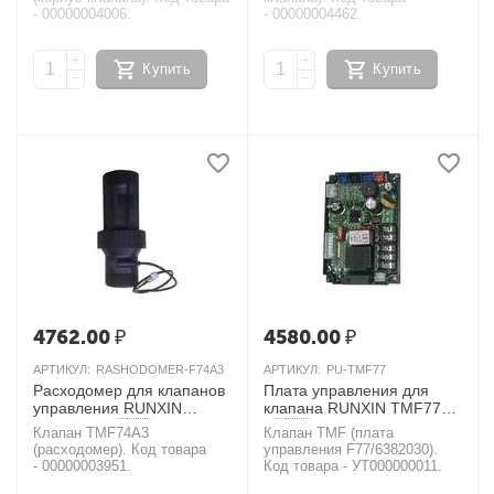
- 00000004006.
- 00000004462.
+
+
Купить
Купить
−
−
4762.00
₽
4580.00
₽
АРТИКУЛ:
RASHODOMER-F74A3
АРТИКУЛ:
PU-TMF77
Расходомер для клапанов
Плата управления для
управления RUNXIN
клапана RUNXIN TMF77
TMF74A3
AКЦИЯ
AКЦИЯ
Клапан TMF74A3
Клапан TMF (плата
(расходомер). Код товара
управления F77/6382030).
- 00000003951.
Код товара - УТ000000011.