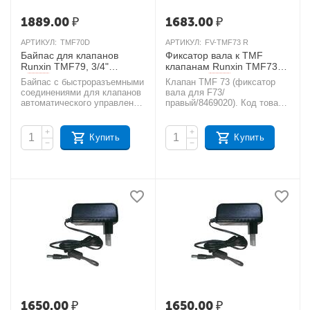
1889.00
₽
1683.00
₽
АРТИКУЛ:
TMF70D
АРТИКУЛ:
FV-TMF73 R
Байпас для клапанов
Фиксатор вала к TMF
Runxin TMF79, 3/4"
клапанам Runxin TMF73
правый
AКЦИЯ
AКЦИЯ
Байпас с быстроразъемными
Клапан TMF 73 (фиксатор
соединениями для клапанов
вала для F73/
автоматического управления
правый/8469020). Код товара
Runxin TMF79B-
- УТ000000657.
LCD умягчительной
+
+
колонны. Код товара
Купить
Купить
−
−
- УТ000000033.
1650.00
₽
1650.00
₽