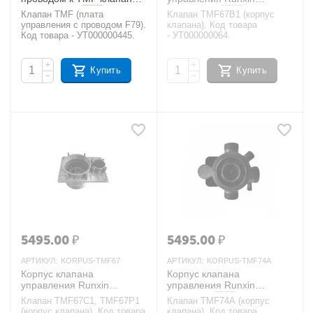
Runxin F79
TMF67B1
AКЦИЯ
AКЦИЯ
Клапан TMF (плата
Клапан TMF67B1 (корпус
управления с проводом F79).
клапана). Код товара
Код товара - УТ000000445.
- УТ000000064.
+
+
Купить
Купить
−
−
5495.00
₽
5495.00
₽
АРТИКУЛ:
KORPUS-TMF67
АРТИКУЛ:
KORPUS-TMF74A
Корпус клапана
Корпус клапана
управления Runxin
управления Runxin
TMF67C1, TMF67P1
TMF74A
AКЦИЯ
Клапан TMF67C1, TMF67P1
Клапан TMF74A (корпус
AКЦИЯ
(корпус клапана). Код товара
клапана). Код товара