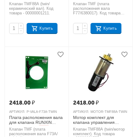
Runxin TM F88A Twin
TMF77
AКЦИЯ
Клапан TMF88A (twin/
Клапан TMF (плата
AКЦИЯ
керамический вал). Код
расположения вала
товара - 00000001211.
F77/6380017). Код товара
- УТ000000346.
+
+
Купить
Купить
−
−
2418.00
₽
2418.00
₽
АРТИКУЛ:
P-VALA-F73A-TWIN
АРТИКУЛ:
MOTOR-TMF88A-TWIN
Плата расположения вала
Мотор комплект для
для клапана RUNXIN
клапана управления
TMF73A twin
RUNXIN TMF88A Twin
AКЦИЯ
Клапан TMF (плата
Клапан TMF88A (twin/мотор
AКЦИЯ
расположения вала F73A/
комплект). Код товара