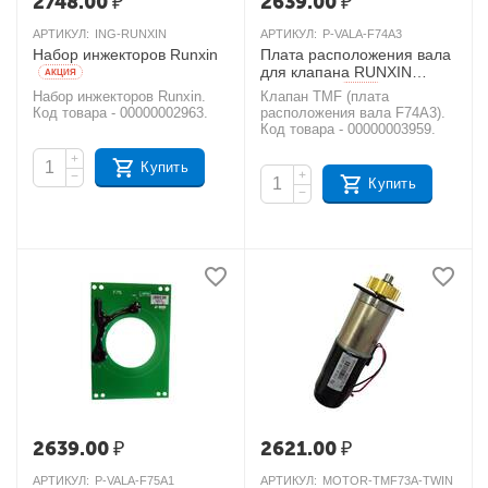
2748.00
₽
2639.00
₽
АРТИКУЛ:
ING-RUNXIN
АРТИКУЛ:
P-VALA-F74A3
Набор инжекторов Runxin
Плата расположения вала
для клапана RUNXIN
AКЦИЯ
TMF74A3
AКЦИЯ
Набор инжекторов Runxin.
Клапан TMF (плата
Код товара - 00000002963.
расположения вала F74A3).
Код товара - 00000003959.
+
Купить
+
−
Купить
−
2639.00
₽
2621.00
₽
АРТИКУЛ:
P-VALA-F75A1
АРТИКУЛ:
MOTOR-TMF73A-TWIN