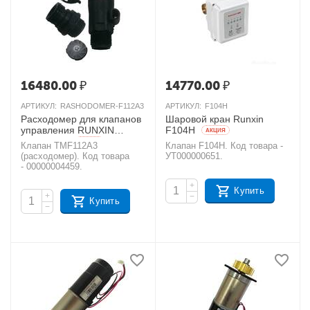
16480.00
₽
14770.00
₽
АРТИКУЛ:
RASHODOMER-F112A3
АРТИКУЛ:
F104H
Расходомер для клапанов
Шаровой кран Runxin
управления RUNXIN
F104H
AКЦИЯ
TMF112A3
AКЦИЯ
Клапан TMF112A3
Клапан F104H. Код товара -
(расходомер). Код товара
УТ000000651.
- 00000004459.
+
Купить
+
−
Купить
−