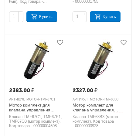
twin). Код товара -
- 00000001755.
00000001210.
+
+
Купить
Купить
−
−
2383.00
₽
2327.00
₽
АРТИКУЛ:
MOTOR-TMF67C1
АРТИКУЛ:
MOTOR-TMF63B3
Мотор комплект для
Мотор комплект для
клапана управления
клапана управления
RUNXIN TMF67C1,
RUNXIN TMF63B3
AКЦИЯ
Клапан TMF67C1, TMF67P1,
Клапан TMF63B3 (мотор
TMF67P1, TMF67Q3
TMF67Q3 (мотор комплект).
комплект). Код товара
AКЦИЯ
Код товара - 00000004508.
- 00000003928.