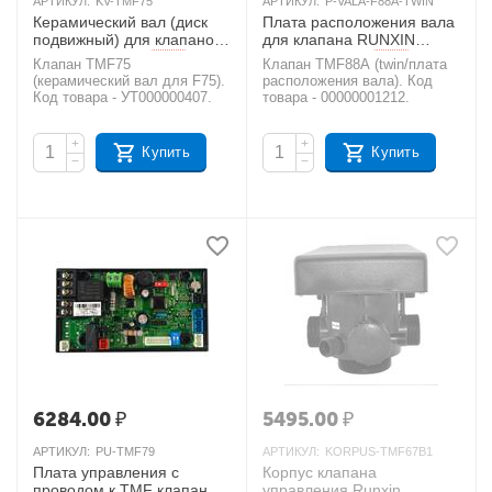
АРТИКУЛ:
KV-TMF75
АРТИКУЛ:
P-VALA-F88A-TWIN
Керамический вал (диск
Плата расположения вала
подвижный) для клапанов
для клапана RUNXIN
Runxin TMF75
TMF88A Twin
AКЦИЯ
AКЦИЯ
Клапан TMF75
Клапан TMF88A (twin/плата
(керамический вал для F75).
расположения вала). Код
Код товара - УТ000000407.
товара - 00000001212.
+
+
Купить
Купить
−
−
6284.00
₽
5495.00
₽
АРТИКУЛ:
PU-TMF79
АРТИКУЛ:
KORPUS-TMF67B1
Плата управления с
Корпус клапана
проводом к TMF клапанам
управления Runxin