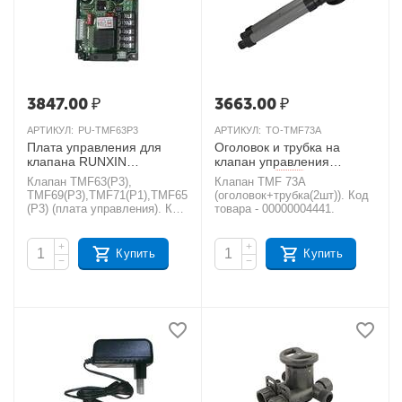
3847.00
₽
3663.00
₽
АРТИКУЛ:
PU-TMF63P3
АРТИКУЛ:
TO-TMF73A
Плата управления для
Оголовок и трубка на
клапана RUNXIN
клапан управления
TMF63P3, TMF69P3,
TMF73A
AКЦИЯ
Клапан TMF63(P3),
Клапан TMF 73A
TMF71P1, TMF65P3
TMF69(P3),TMF71(P1),TMF65
(оголовок+трубка(2шт)). Код
AКЦИЯ
(P3) (плата управления). Код
товара - 00000004441.
товара - 00000004505.
+
+
Купить
Купить
−
−