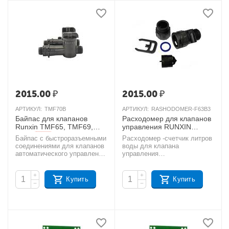
2015.00
₽
2015.00
₽
АРТИКУЛ:
TMF70B
АРТИКУЛ:
RASHODOMER-F63B3
Байпас для клапанов
Расходомер для клапанов
Runxin TMF65, TMF69,
управления RUNXIN
3/4"
TMF63B3, TMF63C3,
AКЦИЯ
Байпас с быстроразъемными
Расходомер -счетчик литров
TMF73A
AКЦИЯ
соединениями для клапанов
воды для клапана
автоматического управления
управления
Runxin TM F65B1, TM F65B3,
RUNXIN TMF63B3,TMF63C3,
TMF69, 3/4" умягчительной
TMF73A.( на 1 дюйм) В
+
+
колонны. Код товара -
комплект не входит провод
Купить
Купить
−
−
00000000564.
для подключения! Код
товара - УТ000000041.