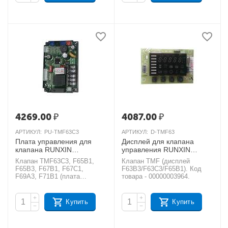
4269.00
₽
4087.00
₽
АРТИКУЛ:
PU-TMF63C3
АРТИКУЛ:
D-TMF63
Плата управления для
Дисплей для клапана
клапана RUNXIN
управления RUNXIN
TMF63C3, TMF65B1,
TMF63B3, TMF63C3,
Клапан TMF63C3, F65B1,
Клапан TMF (дисплей
TMF65B3, TMF67B1,
TMF65B1
AКЦИЯ
F65B3, F67B1, F67C1,
F63B3/F63C3/F65B1). Код
TMF67C1, TMF69A3,
F69A3, F71B1 (плата
товара - 00000003964.
TMF71B1
управления). Код товара
AКЦИЯ
- УТ000000200.
+
+
Купить
Купить
−
−