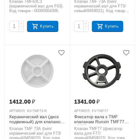
Клапан TMF63C3
Клапан TMF 73A (twin/
TMF73 левый
AКЦИЯ
AКЦИЯ
(керамический вал для F63).
керамический вал для F73/
Код товара - 00000004306.
левый/8459021). Код товара
- УТ000000629.
+
+
Купить
Купить
−
−
1412.00
₽
1341.00
₽
АРТИКУЛ:
KV-TMF73-R
АРТИКУЛ:
FV-TMF77
Керамический вал (диск
Фиксатор вала к TMF
подвижный) для клапанов
клапанам Runxin TMF77
Runxin TMF73A twin,
AКЦИЯ
Клапан TMF 73A (twin/
Клапан TMF77 (фиксатор
TMF73 правый
AКЦИЯ
керамический вал для F73/
вала для F77/
правый/8459020). Код товара
правый/8459023). Код товара