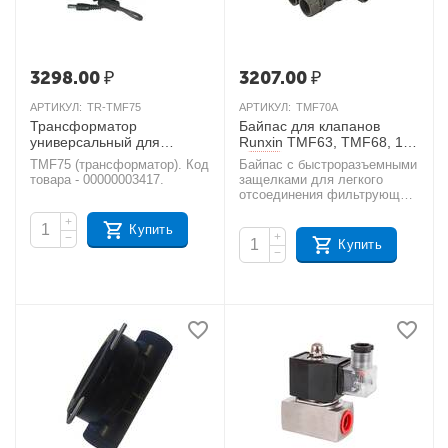
3298.00
₽
3207.00
₽
АРТИКУЛ:
TR-TMF75
АРТИКУЛ:
TMF70A
Трансформатор
Байпас для клапанов
универсальный для
Runxin TMF63, TMF68, 1"
клапанов Runxin TMF75
AКЦИЯ
TMF75 (трансформатор). Код
Байпас с быстроразъемными
AКЦИЯ
товара - 00000003417.
защелками для легкого
отсоединения фильтрующей
колонны и с расходомером
+
комплектуется с клапанами
Купить
+
−
управления RUNXIN TM
Купить
−
F63C1, TM F63C3, TM
F63B3, TM F68. Код товара
- 00000000563.