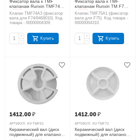
Фиксатор вала к TMF
Фиксатор вала к TMF
клапанам Runxin TMF74A3
клапанам Runxin TM F75
AКЦИЯ
AКЦИЯ
Клапан TMF74A3 (фиксатор
Клапан TMF75A1 (фиксатор
вала для F74/8469010). Код
вала для F75). Код товара -
товара - 00000004309.
00000004310.
+
+
Купить
Купить
−
−
1412.00
₽
1412.00
₽
АРТИКУЛ:
KV-TMF63
АРТИКУЛ:
KV-TMF73
Керамический вал (диск
Керамический вал (диск
подвижный) для клапанов
подвижный) для клапанов
Runxin TMF63, TMF63C3
Runxin TMF73A twin,