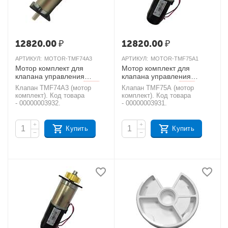
12820.00
₽
12820.00
₽
АРТИКУЛ:
MOTOR-TMF74A3
АРТИКУЛ:
MOTOR-TMF75A1
Мотор комплект для
Мотор комплект для
клапана управления
клапана управления
RUNXIN TMF74A3
RUNXIN F75A1
AКЦИЯ
AКЦИЯ
Клапан TMF74A3 (мотор
Клапан TMF75A (мотор
комплект). Код товара
комплект). Код товара
- 00000003932.
- 00000003931.
+
+
Купить
Купить
−
−