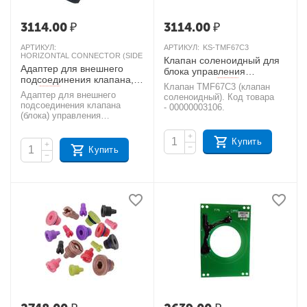
3114.00
₽
3114.00
₽
АРТИКУЛ:
АРТИКУЛ:
KS-TMF67C3
HORIZONTAL CONNECTOR (SIDE MOUNT 4")
Клапан соленоидный для
Адаптер для внешнего
блока управления
подсоединения клапана,
TMF67C3
AКЦИЯ
Клапан TMF67C3 (клапан
4"
AКЦИЯ
Адаптер для внешнего
соленоидный). Код товара
подсоединения клапана
- 00000003106.
(блока) управления
- Horizontal connector (side
mount 4") Код товара
+
Купить
+
- 00000004047.
−
Купить
−