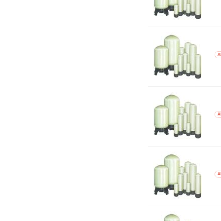
A
A
A