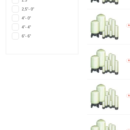
2.5"
2,5"- 0"
4"- 0"
A
4"- 4"
6"- 6"
A
A