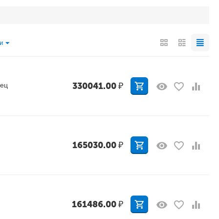
и
330041.00
₽
нец
165030.00
₽
161486.00
₽