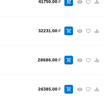
41750.00
₽
32231.00
₽
28686.00
₽
26385.00
₽