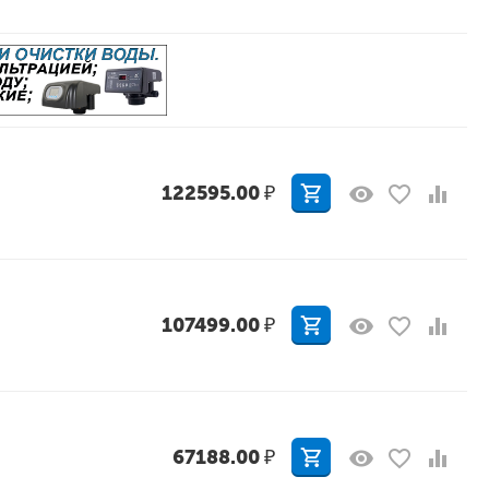
122595.00
₽
107499.00
₽
67188.00
₽