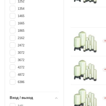
1252
1354
1465
1665
1865
2162
A
2472
3072
3672
4272
A
4872
6386
Вход / выход
A