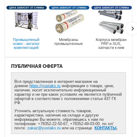
ЦЕНА ЗАВИСИТ ОТ СУММЫ
ЦЕНА ЗАВИСИТ ОТ СУММЫ
ЦЕНА ЗАВИСИТ ОТ СУММЫ
ЗАКАЗА
ЗАКАЗА
ЗАКАЗА
Промышленый
Мембраны
Корпуса мембран
осмос - каталог
промышленные
FRP и SUS,
комплектаций
запчасти к ним
ПУБЛИЧНАЯ ОФЕРТА
Вся представленная в интернет-магазине на
домене
https://yustaks.ru
информация о товаре, цене,
наличии, носит исключительно информационный
характер и ни при каких условиях не является публичной
офертой в соответствии с положениями статьи 437 ГК
РФ.
Уточнить актуальную стоимость товаров,
характеристики, наличие на складе и другую
информацию Вы можете, обратившись к нам по
телефонам: +78352-22-50-67, +78352-49-03-00, по эл/
почте:
zakaz@yustaks.ru
или на странице
КОНТАКТЫ
.