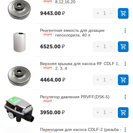
8,12,16,20
AКЦИЯ
9443.00
₽
+
−
Реагентная емкость для дозации
гипохлорита, 40 л
AКЦИЯ
6525.00
₽
+
−
Верхняя крышка для насоса RF CDLF 1,
2, 3, 4
AКЦИЯ
4464.00
₽
+
−
Регулятор давления PRVFF(DSK-5)
AКЦИЯ
3950.00
₽
+
−
Переходник для насоса CDLF-2 (резьба -