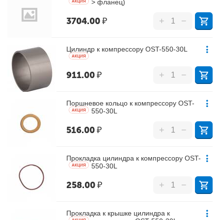
> фланец)
AКЦИЯ
3704.00
₽
+
−
Цилиндр к компрессору OST-550-30L
AКЦИЯ
911.00
₽
+
−
Поршневое кольцо к компрессору OST-
550-30L
AКЦИЯ
516.00
₽
+
−
Прокладка цилиндра к компрессору OST-
550-30L
AКЦИЯ
258.00
₽
+
−
Прокладка к крышке цилиндра к