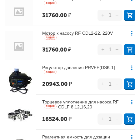
AКЦИЯ
31760.00
₽
+
−
Мотор к насосу RF CDL2-22, 220V
AКЦИЯ
31760.00
₽
+
−
Регулятор давления PRVFF(DSK-1)
AКЦИЯ
20943.00
₽
+
−
Торцевое уплотнение для насоса RF
CDLF 8,12,16,20
AКЦИЯ
16524.00
₽
+
−
Реагентная емкость для дозации