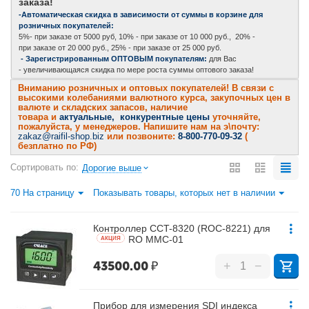
заказа!
-Автоматическая скидка в зависимости от суммы в корзине для
розничных покупателей:
5%- при заказе от 5000 руб, 10% - при заказе от 10 000 руб., 20% -
при заказе от 20 000 руб., 25% - при заказе от 25 000 руб.
- Зарегистрированным ОПТОВЫМ покупателям:
для Вас
- увеличивающаяся скидка по мере роста суммы оптового заказа!
Вниманию розничных и оптовых покупателей! В связи с
высокими колебаниями валютного курса, закупочных цен в
валюте и складских запасов, наличие
товара и
актуальные, конкурентные цены
уточняйте,
пожалуйста, у менеджеров. Напишите нам на э\почту:
zakaz@raifil-shop.biz
или позвоните:
8-800-770-09-32
(
безплатно по РФ)
Сортировать по:
Дорогие выше
70 На страницу
Показывать товары, которых нет в наличии
Контроллер CCT-8320 (ROC-8221) для
RO MMC-01
AКЦИЯ
43500.00
₽
+
−
Прибор для измерения SDI индекса