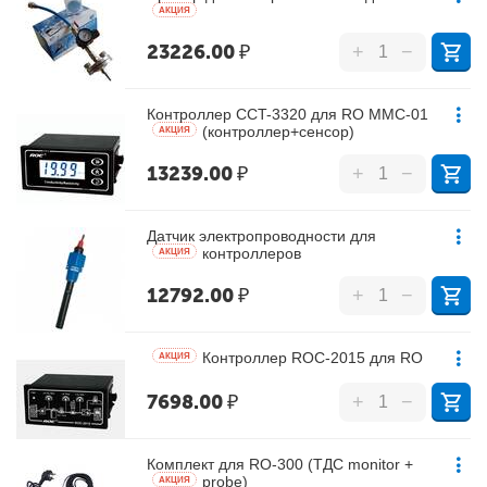
AКЦИЯ
23226.00
₽
+
−
Контроллер CCT-3320 для RO MMC-01
(контроллер+сенсор)
AКЦИЯ
13239.00
₽
+
−
Датчик электропроводности для
контроллеров
AКЦИЯ
12792.00
₽
+
−
Контроллер ROC-2015 для RO
AКЦИЯ
7698.00
₽
+
−
Комплект для RO-300 (ТДС monitor +
probe)
AКЦИЯ