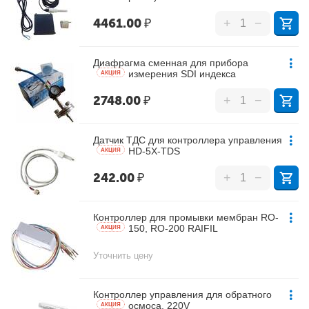
4461.00
₽
+
−
Диафрагма сменная для прибора
измерения SDI индекса
AКЦИЯ
2748.00
₽
+
−
Датчик ТДС для контроллера управления
HD-5X-TDS
AКЦИЯ
242.00
₽
+
−
Контроллер для промывки мембран RO-
150, RO-200 RAIFIL
AКЦИЯ
Уточнить цену
Контроллер управления для обратного
осмоса, 220V
AКЦИЯ