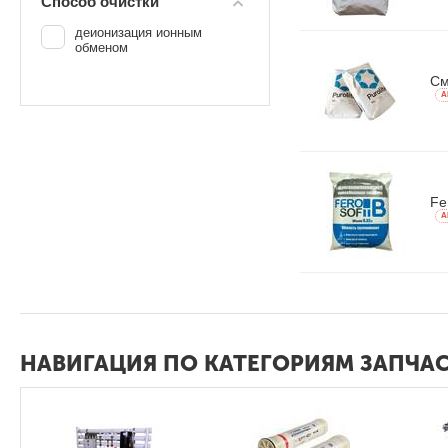
Способ очистки
деионизация ионным
обменом
См
A
Fe
A
НАВИГАЦИЯ ПО КАТЕГОРИЯМ ЗАПЧ