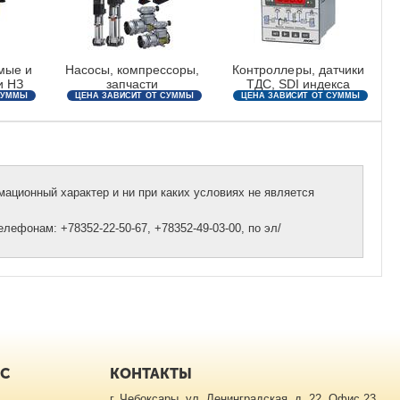
мые и
Насосы, компрессоры,
Контроллеры, датчики
и НЗ
запчасти
ТДС, SDI индекса
СУММЫ
ЦЕНА ЗАВИСИТ ОТ СУММЫ
ЦЕНА ЗАВИСИТ ОТ СУММЫ
ЗАКАЗА
ЗАКАЗА
ационный характер и ни при каких условиях не является
ефонам: +78352-22-50-67, +78352-49-03-00, по эл/
ИС
КОНТАКТЫ
г. Чебоксары, ул. Ленинградская, д. 22, Офис 23