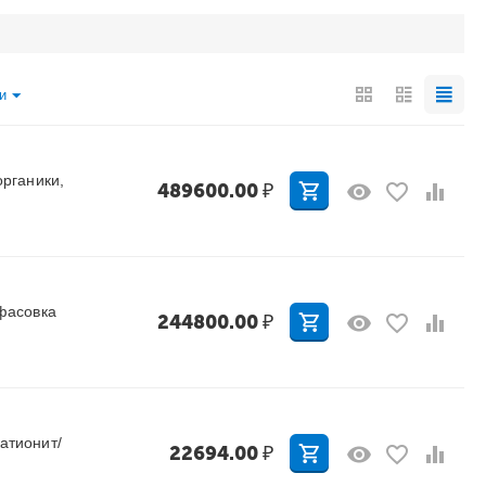
и
органики,
489600.00
₽
 фасовка
244800.00
₽
катионит/
22694.00
₽