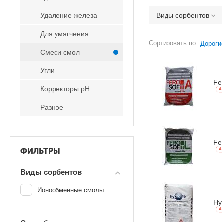
Удаление железа
Виды сорбентов
Для умягчения
Сортировать по:
Дороги
Смеси смол
Угли
Fe
Корректоры рН
A
Разное
Fe
ФИЛЬТРЫ
A
Виды сорбентов
Ионообменные смолы
Hy
A