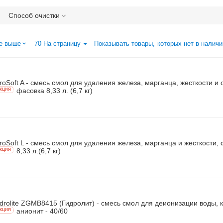
Способ очистки
е выше
70 На страницу
Показывать товары, которых нет в наличи
roSoft A - смесь смол для удаления железа, марганца, жесткости и 
фасовка 8,33 л. (6,7 кг)
КЦИЯ
roSoft L - смесь смол для удаления железа, марганца и жесткости,
8,33 л.(6,7 кг)
КЦИЯ
drolite ZGMB8415 (Гидролит) - смесь смол для деионизации воды, 
анионит - 40/60
КЦИЯ