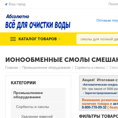
Ваш город
Полит
Оптовым пок
КАТАЛОГ ТОВАРОВ
ИОНООБМЕННЫЕ СМОЛЫ СМЕШАН
Главная
/
Промышленное оборудование
/
Сорбенты и смолы
/
Смес
Акция! Итоговая с
КАТЕГОРИИ
-Автоматическая скидка
5%- при заказе от 5000 руб
Промышленное
- Зарегистрированным
оборудование
Вниманию розничных 
наличие товара и
ак
Сорбенты и смолы
8-800-770-09-32
( без
ФИЛЬТРЫ ТОВАР
Удаление взвесей