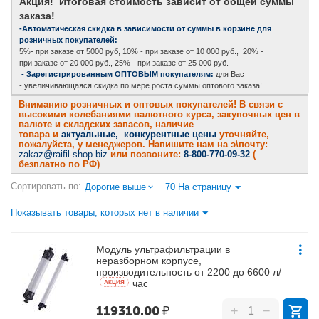
Акция! Итоговая стоимость зависит от общей суммы
заказа!
-Автоматическая скидка в зависимости от суммы в корзине для
розничных покупателей:
5%- при заказе от 5000 руб, 10% - при заказе от 10 000 руб., 20% -
при заказе от 20 000 руб., 25% - при заказе от 25 000 руб.
- Зарегистрированным ОПТОВЫМ покупателям:
для Вас
- увеличивающаяся скидка по мере роста суммы оптового заказа!
Вниманию розничных и оптовых покупателей! В связи с
высокими колебаниями валютного курса, закупочных цен в
валюте и складских запасов, наличие
товара и
актуальные, конкурентные цены
уточняйте,
пожалуйста, у менеджеров. Напишите нам на э\почту:
zakaz@raifil-shop.biz
или позвоните:
8-800-770-09-32
(
безплатно по РФ)
Сортировать по:
Дорогие выше
70 На страницу
Показывать товары, которых нет в наличии
Модуль ультрафильтрации в
неразборном корпусе,
производительность от 2200 до 6600 л/
час
AКЦИЯ
119310.00
₽
+
−