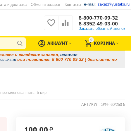
e-mail:
zakaz@yustaks.ru
ата и доставка
Обмен и возврат
Контакты
8-800-770-09-32
8-8352-49-03-00
Заказать обратный звонок
0
АККАУНТ
КОРЗИНА
алюте и складских запасов,
наличие
или позвоните: 8-800-770-09-32 ( безплатно по
ustaks.ru
ипропиленовая нить, 5 мкр
АРТИКУЛ:
ЭФН-60/250-5
100.00
₽