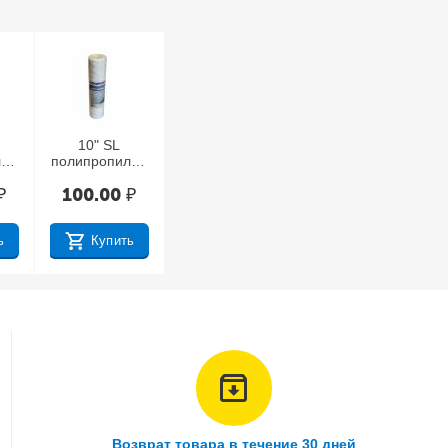
10" SL
лен
полипропилен
ый
овая нить, 10
₽
100.00
₽
ей
мкр
кр
н
ь
Купить
Возврат товара в течение 30 дней