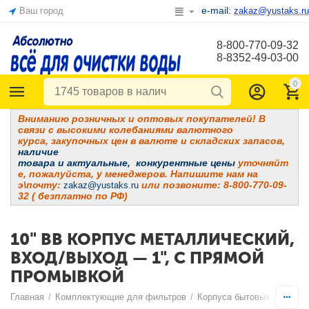
e-mail:
Ваш город
zakaz@yustaks.ru
8-800-770-09-32
8-8352-49-03-00
0
Вниманию розничных и оптовых покупателей! В
связи с высокими колебаниями валютного
курса, закупочных цен в валюте и складских запасов,
наличие
товара и
актуальные, конкурентные цены
уточняйт
е, пожалуйста, у менеджеров. Напишите нам на
э\почту:
или позвоните: 8-800-770-09-
zakaz@yustaks.ru
32 ( безплатно по РФ)
10" BB КОРПУС МЕТАЛЛИЧЕСКИЙ,
ВХОД/ВЫХОД — 1", С ПРЯМОЙ
ПРОМЫВКОЙ
Главная
/
Комплектующие для фильтров
/
Корпуса бытовых фильтр