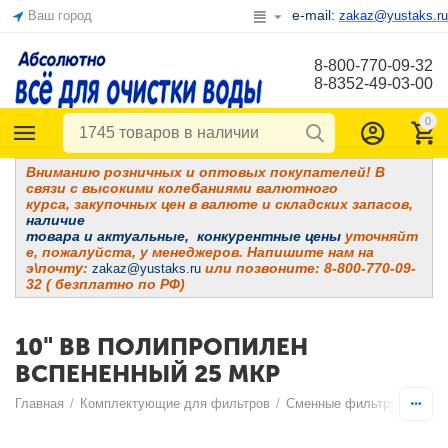
e-mail:
Ваш город
zakaz@yustaks.ru
8-800-770-09-32
8-8352-49-03-00
0
Вниманию розничных и оптовых покупателей! В
связи с высокими колебаниями валютного
курса, закупочных цен в валюте и складских запасов,
наличие
товара и
актуальные, конкурентные цены
уточняйт
е, пожалуйста, у менеджеров. Напишите нам на
э\почту:
или позвоните: 8-800-770-09-
zakaz@yustaks.ru
32 ( безплатно по РФ)
10" BB ПОЛИПРОПИЛЕН
ВСПЕНЕННЫЙ 25 МКР
Главная
/
Комплектующие для фильтров
/
Сменные фильтрующие э