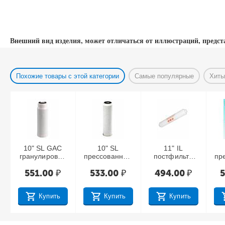
Внешний вид изделия, может отличаться от иллюстраций, предст
Похожие товары с этой категории
Самые популярные
Хиты
10" SL GAC
10" SL
11" IL
гранулирован
прессованный
постфильтр
пр
ный уголь
уголь 10 мкр
угольный
551.00
₽
533.00
₽
494.00
₽
Райфил
финишной
очистки
Купить
Купить
Купить