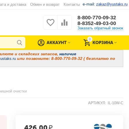
e-mail:
zakaz@yustaks.ru
ата и доставка
Обмен и возврат
Контакты
8-800-770-09-32
8-8352-49-03-00
Заказать обратный звонок
0
АККАУНТ
КОРЗИНА
алюте и складских запасов,
наличие
или позвоните: 8-800-770-09-32 ( безплатно по
ustaks.ru
нишной очистки
АРТИКУЛ:
IL-10W-C
426.00
₽