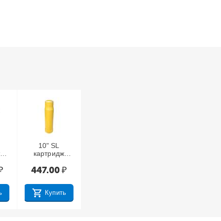
10" SL
р
картридж
угольный для
₽
447.00
₽
й
водоочистител
ей RO 805-
мн
550-EZ
ь
Купить