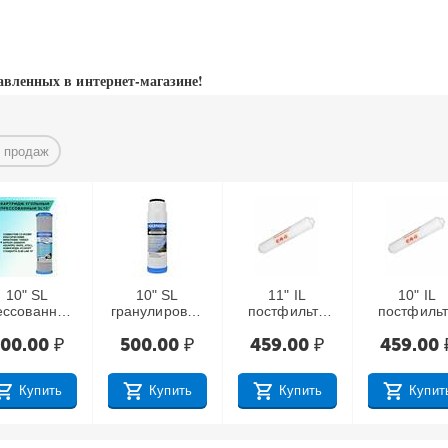
авленных в интернет-магазине!
 продаж
10" SL
10" SL
11" IL
10" IL
ессованный
гранулирован
постфильтр
постфильт
уголь
ный уголь
угольный
угольный
500.00
₽
500.00
₽
459.00
₽
459.00
Посейдон
финишной
финишно
очистки
очистки,
быстросъе
ый
Купить
Купить
Купить
Купит