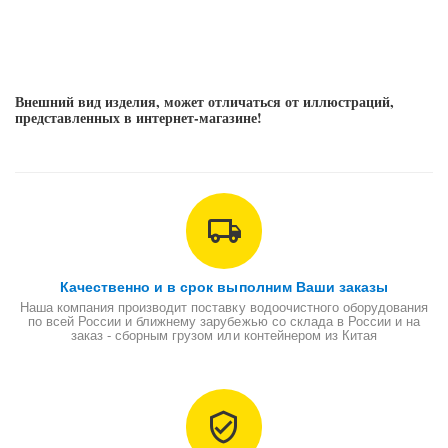
KDF является продуктом наиболее современной технологии в области
фильтрации воды. Загрузка появилась на базе меди и цинка Эти две
химические связи сочетаются с собой на основе противоположных
электромагнитных поль на молекулярном уровне. KDF устраняет до
99% соединений хлора, а также в зависимости от условий -
Внешний вид изделия, может отличаться от иллюстраций,
значительное количество окисей железа, сероводорода, свинца, имея
представленных в интернет-магазине!
при этом бактериоубивающие и бактериостатическое действие.
Качественно и в срок выполним Ваши заказы
Наша компания производит поставку водоочистного оборудования
по всей России и ближнему зарубежью со склада в России и на
заказ - сборным грузом или контейнером из Китая