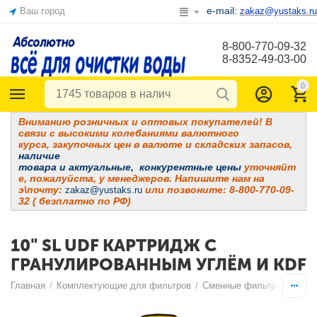
e-mail:
Ваш город
zakaz@yustaks.ru
8-800-770-09-32
8-8352-49-03-00
0
Вниманию розничных и оптовых покупателей! В
связи с высокими колебаниями валютного
курса, закупочных цен в валюте и складских запасов,
наличие
товара и
актуальные, конкурентные цены
уточняйт
е, пожалуйста, у менеджеров. Напишите нам на
э\почту:
или позвоните: 8-800-770-09-
zakaz@yustaks.ru
32 ( безплатно по РФ)
10" SL UDF КАРТРИДЖ С
ГРАНУЛИРОВАННЫМ УГЛЁМ И KDF
Главная
/
Комплектующие для фильтров
/
Сменные фильтрующие э