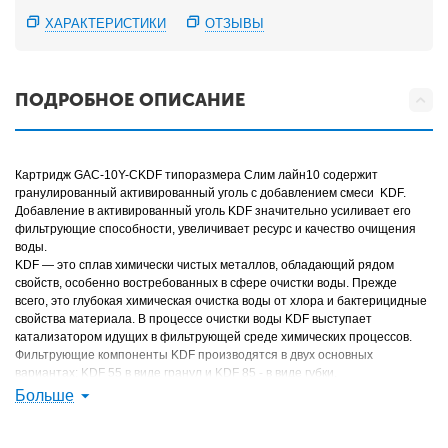
ХАРАКТЕРИСТИКИ
ОТЗЫВЫ
ПОДРОБНОЕ ОПИСАНИЕ
Картридж GAC-10Y-CKDF типоразмера Слим лайн10 содержит
гранулированный активированный уголь с добавлением смеси KDF.
Добавление в активированный уголь KDF значительно усиливает его
фильтрующие способности, увеличивает ресурс и качество очищения
воды.
KDF — это сплав химически чистых металлов, обладающий рядом
свойств, особенно востребованных в сфере очистки воды. Прежде
всего, это глубокая химическая очистка воды от хлора и бактерицидные
свойства материала. В процессе очистки воды KDF выступает
катализатором идущих в фильтрующей среде химических процессов.
Фильтрующие компоненты KDF производятся в двух основных
вариантах: KDF 55 в виде гранул и KDF 85 - в виде губки.
KDF55 внешне представляет собой мелко гранулированную засыпку из
Больше
частиц различного размера (от 0,15 до 2,0 мм), которые позволяют воде
свободно протекать через себя без излишнего сопротивления.
Существуют также варианты исполнения KDF в виде нитей и порошка.