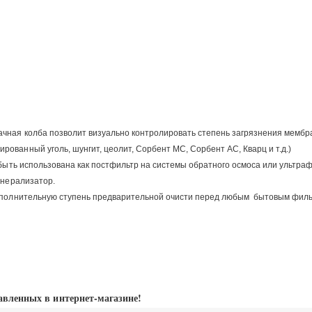
чная колба позволит визуально контролировать степень загрязнения мембр
ованный уголь, шунгит, цеолит, Сорбент МС, Сорбент АС, Кварц и т.д.)
 быть использована как постфильтр на системы обратного осмоса или ультра
инерализатор.
дополнительную ступень предварительной очисти перед любым бытовым фильт
авленных в интернет-магазине!