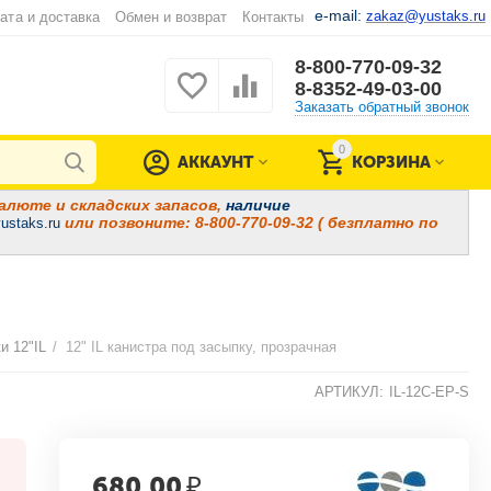
e-mail:
zakaz@yustaks.ru
ата и доставка
Обмен и возврат
Контакты
8-800-770-09-32
8-8352-49-03-00
Заказать обратный звонок
0
АККАУНТ
КОРЗИНА
алюте и складских запасов,
наличие
или позвоните: 8-800-770-09-32 ( безплатно по
ustaks.ru
и 12"IL
/
12" IL канистра под засыпку, прозрачная
АРТИКУЛ:
IL-12C-EP-S
680.00
₽