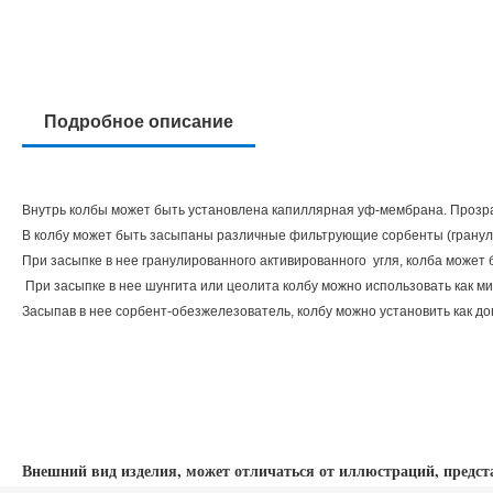
Подробное описание
Внутрь колбы может быть установлена капиллярная уф-мембрана. Прозра
В колбу может быть засыпаны различные фильтрующие сорбенты (гранулир
При засыпке в нее гранулированного активированного угля, колба может
При засыпке в нее шунгита или цеолита колбу можно использовать как м
Засыпав в нее сорбент-обезжелезователь, колбу можно установить как 
Внешний вид изделия, может отличаться от иллюстраций, предст