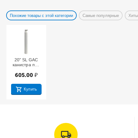
Похожие товары с этой категории
Самые популярные
Хиты
20" SL GAC
канистра под
засыпку,
605.00
₽
белая
Купить