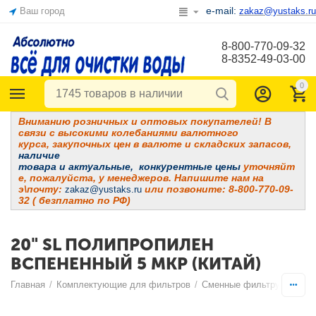
e-mail:
Ваш город
zakaz@yustaks.ru
8-800-770-09-32
8-8352-49-03-00
0
Вниманию розничных и оптовых покупателей! В
связи с высокими колебаниями валютного
курса, закупочных цен в валюте и складских запасов,
наличие
товара и
актуальные, конкурентные цены
уточняйт
е, пожалуйста, у менеджеров. Напишите нам на
э\почту:
или позвоните: 8-800-770-09-
zakaz@yustaks.ru
32 ( безплатно по РФ)
20" SL ПОЛИПРОПИЛЕН
ВСПЕНЕННЫЙ 5 МКР (КИТАЙ)
Главная
/
Комплектующие для фильтров
/
Сменные фильтрующие э