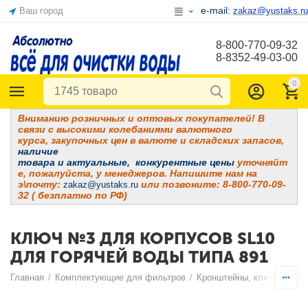
e-mail:
Ваш город
zakaz@yustaks.ru
8-800-770-09-32
8-8352-49-03-00
0
Вниманию розничных и оптовых покупателей! В
связи с высокими колебаниями валютного
курса, закупочных цен в валюте и складских запасов,
наличие
товара и
актуальные, конкурентные цены
уточняйт
е, пожалуйста, у менеджеров. Напишите нам на
э\почту:
или позвоните: 8-800-770-09-
zakaz@yustaks.ru
32 ( безплатно по РФ)
КЛЮЧ №3 ДЛЯ КОРПУСОВ SL10
ДЛЯ ГОРЯЧЕЙ ВОДЫ ТИПА 891
Главная
/
Комплектующие для фильтров
/
Кронштейны, ключи, клип