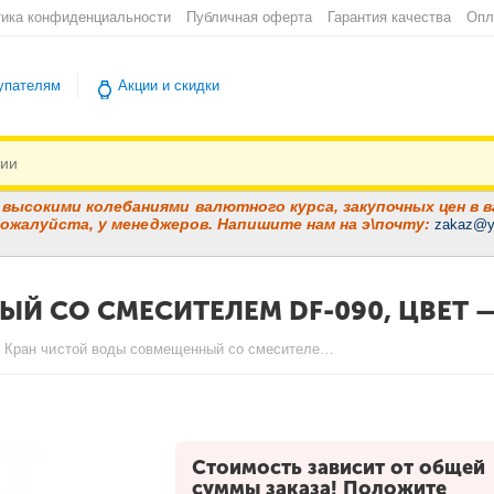
ика конфиденциальности
Публичная оферта
Гарантия качества
Опл
упателям
Акции и скидки
высокими колебаниями валютного курса, закупочных цен в в
ожалуйста, у менеджеров. Напишите нам на э\почту:
zakaz@y
Й СО СМЕСИТЕЛЕМ DF-090, ЦВЕТ 
Кран чистой воды совмещенный со смесителем DF-090, цвет — хром
Стоимость зависит от общей
суммы заказа! Положите