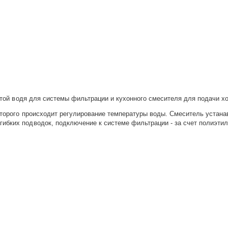
той водя для системы фильтрации и кухонного смесителя для подачи хо
торого происходит регулирование температуры воды. Смеситель устана
бких подводок, подключение к системе фильтрации - за счет полиэтиле