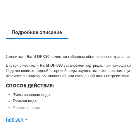
Подробное описание
Смеситель
Raifil DF-090
является гибридом обыкновенного крана чис
Внутри смесителя
Raifil DF-090
установлен картридж, при помощи ко
Подключение холодной и горячей воды осуществляется при помощи ги
отвечает за подачу обыкновенной или очищенной воды потребителю.
СПОСОБ ДЕЙСТВИЯ:
Фильтрованная вода
Горячая вода
Холодная вода
Характеристики:
Больше
Материал - хромированная латунь
Высота - 195мм