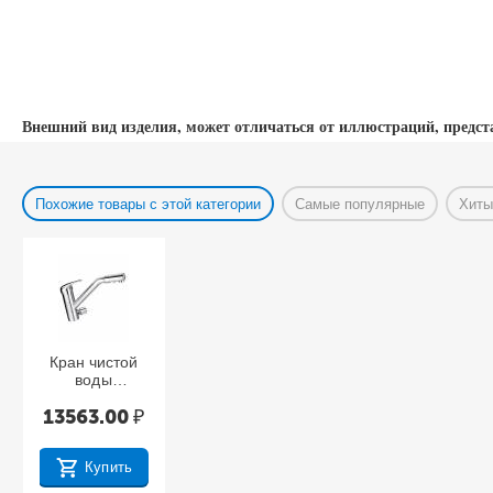
Длина - 285мм
Подключение - 1/4"
Внешний вид изделия, может отличаться от иллюстраций, предст
Похожие товары с этой категории
Самые популярные
Хиты
Кран чистой
воды
совмещенный
13563.00
₽
со
смесителем
DF-0921, цвет
— хром
Купить