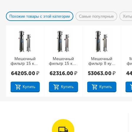
Похожие товары с этой категории
Самые популярные
Хиты
Мешочный
Мешочный
Мешочный
М
фильтр 15 куб/
фильтр 15 куб/
фильтр 8 куб/
фи
час, BFL-1,
час, BFL-1,
час, BFL-3,
ч
64205.00
₽
62316.00
₽
53063.00
₽
44
вход 2"
вход 2"
вход 1"
H
матовое
матовое
покрытие
покрытие
Купить
Купить
Купить