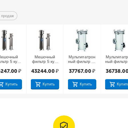
 продаж
ешочный
Мешочный
Мультипатрон
Мультипат
льтр 5 куб/
фильтр 5 куб/
ный фильтр 20
ный фильтр
ас, BFL-3
час, BFL-3,
куб/час, 30SL
куб/час, 30
247.00
₽
43244.00
₽
37767.00
₽
36738.0
igh Class
вход 1"
х5, 1.5" резьба
х5, 1.5" рез
наружная,
наружна
матовый
Купить
Купить
Купить
Купит