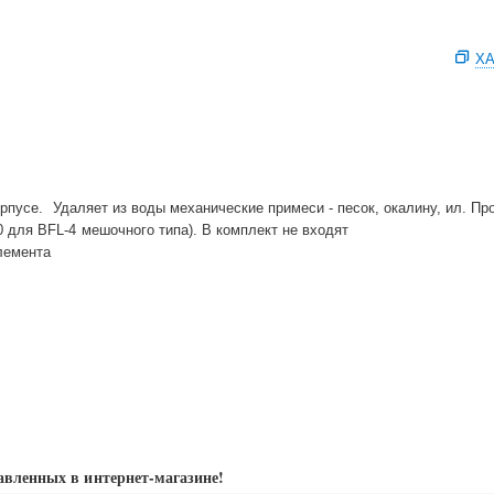
ХА
пусе. Удаляет из воды механические примеси - песок, окалину, ил. Про
для BFL-4 мешочного типа). В комплект не входят
лемента
авленных в интернет-магазине!