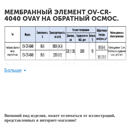
МЕМБРАННЫЙ ЭЛЕМЕНТ OV-CR-
4040 OVAY НА ОБРАТНЫЙ ОСМОС.
Мембрана обратного осмоса 4040 Ovay - это мембранный
Больше
фильтрующий элемент рулонного типа из полиамида для
обессоливания и обеззараживания воды. Пористость -
0,00001 микрон.
Предназначена для систем (фильтров) водоподготовки
бытового, коммерческого и промышленного назначения. Тип
материала мембраны обратного осмоса — тонкопленочный
композитный полиамид. Максимальная температура
Внешний вид изделия, может отличаться от иллюстраций,
применения - 45°C.
представленных в интернет-магазине!
Мембранные элементы Ovay универсальны и полностью