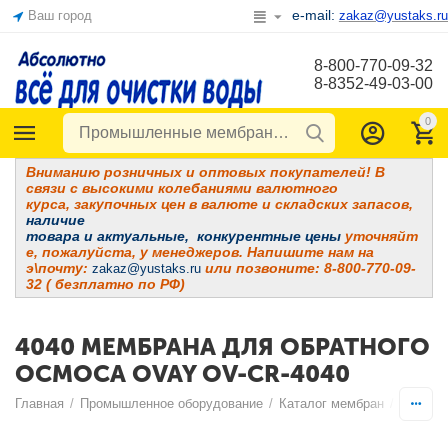
e-mail:
Ваш город
zakaz@yustaks.ru
8-800-770-09-32
8-8352-49-03-00
0
Вниманию розничных и оптовых покупателей! В
связи с высокими колебаниями валютного
курса, закупочных цен в валюте и складских запасов,
наличие
товара и
актуальные, конкурентные цены
уточняйт
е, пожалуйста, у менеджеров. Напишите нам на
э\почту:
или позвоните: 8-800-770-09-
zakaz@yustaks.ru
32 ( безплатно по РФ)
4040 МЕМБРАНА ДЛЯ ОБРАТНОГО
ОСМОСА OVAY OV-CR-4040
Главная
/
Промышленное оборудование
/
Каталог мембран
/
Мембра