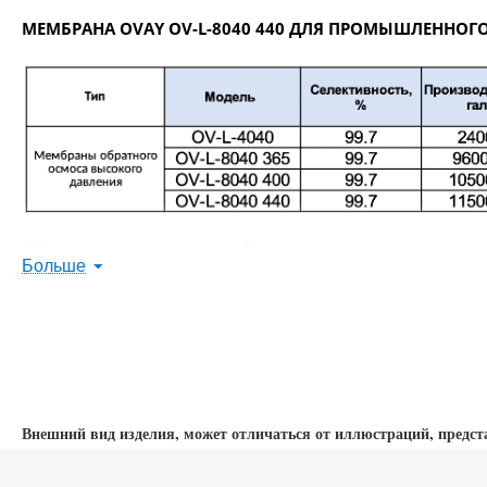
МЕМБРАНА OVAY OV-L-8040 440 ДЛЯ ПРОМЫШЛЕННОГ
Обратноосмотические мембранные элементы используютс
Больше
Сменный рулонный обратноосмотический мембранный эле
органических и микробиологических загрязнений.
Используются для очистки воды в системах обратного о
Мембранные элементы универсальны и полностью совме
соответствующего стандарта (типоразмера 8040).
Внешний вид изделия, может отличаться от иллюстраций, предст