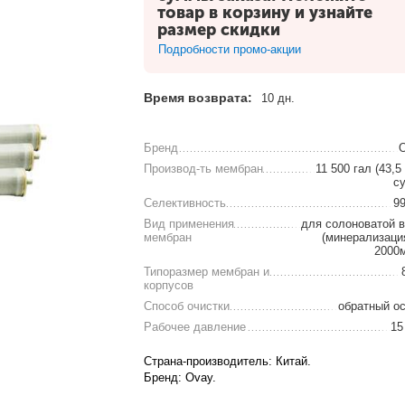
товар в корзину и узнайте
размер скидки
Подробности промо-акции
Время возврата:
10 дн.
Бренд
Производ-ть мембран
11 500 гал (43,5
су
Селективность
9
Вид применения
для солоноватой 
мембран
(минерализаци
2000м
Типоразмер мембран и
корпусов
Способ очистки
обратный о
Рабочее давление
15
Страна-производитель: Китай.
Бренд: Ovay.