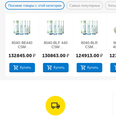
Похожие товары с этой категории
Самые популярные
Хиты
8040-BE440
8040-BLF 440
8040-BLR
8
CSM
CSM
CSM
4
мембрана
мембрана
мембрана
132845.00
₽
130863.00
₽
124913.00
₽
12
осмос, 99.7%,
осмос, 99.2%,
осмос, 99.6%,
ос
15 атм
7 атм
10 атм
/
Купить
Купить
Купить