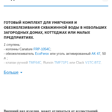
ГОТОВЫЙ КОМПЛЕКТ ДЛЯ УМЯГЧЕНИЯ И
ОБЕЗЖЕЛЕЗИВАНИЯ СКВАЖИННОЙ ВОДЫ В НЕБОЛЬШИХ
ЗАГОРОДНЫХ ДОМАХ, КОТТЕДЖАХ ИЛИ МАЛЫХ
ПРЕДПРИЯТИЯХ.
1 ступень:
- колонны Canature
FRP-1054C
;
- обезжелезиватель
EcoFerox
или уголь активированный
АК 47
, 50
л ;
- клапан ручной
TMF64C
, Runxin
TMF71P1
или Clack
V1TC-BTZ
.
2 ступень:
Больше
- колонны Canature
FRP-1054C
;
- смола, 50 л -
HIGRADE H-100C
или
Levatit
S1567
;
- клапан Runxin
TMF65Р3
или Clack
V1TC-BTZ
;
- бак солевой, 70 л -
BTS-70
.
Финишная очистка:
- фильтр-комплект
PS897-BK1-PR-C
или
PS898-BK1-PR-
C
(прозрачный корпус Big Blue 10"/20", полипропиленовый
Внешний вид изделия, может отличаться от иллюстраций,