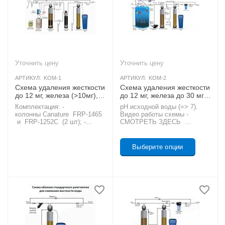
Уточнить цену
Уточнить цену
АРТИКУЛ:
KOM-1
АРТИКУЛ:
KOM-2
Схема удаления жесткости
Схема удаления жесткости
до 12 мг, железа (>10мг),
до 12 мг, железа до 30 мг,
марганца (>3мг) и
марганца до 5мг, органики
Комплектация: -
рН исходной воды (=> 7).
органики дозированием
открытой аэрацией рН>=7
колонны Canature FRP-1465
Видео работы схемы -
гипохлорита рН >=7
AКЦИЯ
и FRP-1252C (2 шт); -
СМОТРЕТЬ ЗДЕСЬ
сорбент, 90 л - Manganese
Подробный перечень
AКЦИЯ
Greensand+ ; - уголь
комплектации - СМОТРЕТЬ
активированный, 50 л - АК
ЗДЕСЬ
Выберите опции
47 ; - кварц окатанный , 25
кг; - окислитель гипохлорит
натрия - 30 л; - дозирующий
насос - HC151-PI-MA-3 ; -
датчик уровня в емкости с
кабелем 2 м; - реагентная
емкость , 60 л; -
водосчетчик ZENNER с
импульсным выходом; -
клапан фильтрации - Runxin