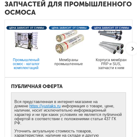
ЗАПЧАСТЕЙ ДЛЯ ПРОМЫШЛЕННОГО
ОСМОСА
ЦЕНА ЗАВИСИТ ОТ СУММЫ
ЦЕНА ЗАВИСИТ ОТ СУММЫ
ЦЕНА ЗАВИСИТ ОТ СУММЫ
ЗАКАЗА
ЗАКАЗА
ЗАКАЗА
Промышленый
Мембраны
Корпуса мембран
осмос - каталог
промышленные
FRP и SUS,
комплектаций
запчасти к ним
ПУБЛИЧНАЯ ОФЕРТА
Вся представленная в интернет-магазине на
домене
https://yustaks.ru
информация о товаре, цене,
наличии, носит исключительно информационный
характер и ни при каких условиях не является публичной
офертой в соответствии с положениями статьи 437 ГК
РФ.
Уточнить актуальную стоимость товаров,
характеристики, наличие на складе и другую