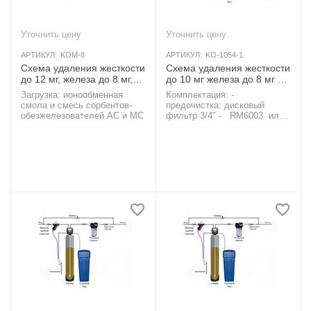
Уточнить цену
Уточнить цену
АРТИКУЛ:
KOM-8
АРТИКУЛ:
KO-1054-1
Схема удаления жесткости
Схема удаления жесткости
до 12 мг, железа до 8 мг,
до 10 мг железа до 8 мг и
марганца до 1 мг, методом
марганца ионнообменной
Загрузка: ионообменная
Комплектация: -
напорной аэрации, pH >=7
смолой
AКЦИЯ
смола и смесь сорбентов-
предочистка: дисковый
AКЦИЯ
обезжелезователей АС и МС
фильтр 3/4" - RM6003 или
индивидуальный подбор
оборудования; - колонна
Canature FRP-1054C ; -
смола ионообменная, 50 л -
FeroSoft A , FeroSoft B или
FeroSoft L ; - клапан
управления Runxin TM
F65P3 или Clack V1TC-TE ; -
солевой бак, 70 л - BTS-70 ;
- фильтр-комплект PS897-
BK1-PR-C (прозрачный
корпус Big Blue 10",
полипропиленовый
картридж). Стоимость
манометра и
сливного краника для
дискового фильтра в цену не
входит.