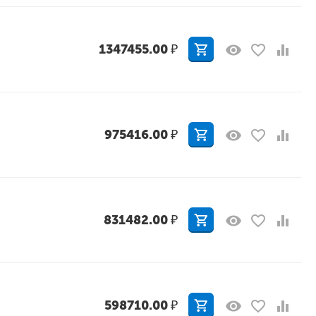
1347455.00
₽
975416.00
₽
831482.00
₽
598710.00
₽