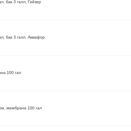
л, бак 3 галл, Гейзер
л, бак 3 галл, Аквафор
на 100 гал
ом, мембрана 100 гал