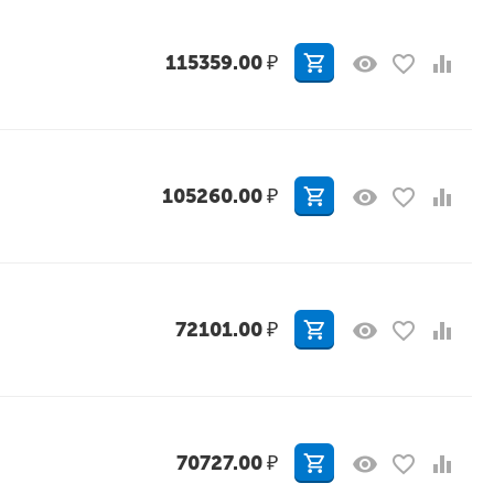
115359.00
₽
105260.00
₽
72101.00
₽
70727.00
₽