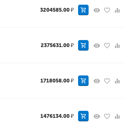
3204585.00
₽
2375631.00
₽
1718058.00
₽
1476134.00
₽