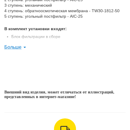
3 ступень: механический
4 ступень: обратноосмотическая мембрана - TW30-1812-50
5 ступень: угольный постфильтр - AIC-25
В комплект установки входят:
Блок фильтрации в сборе
Кран для очищенной воды хромированный
Больше
Накопительный гидропневмобак - 10 литров
Набор трубок и фитингов для подключения фильтра к
водопроводу 1/2" и канализации 50 мм
Внешний вид изделия, может отличаться от иллюстраций,
представленных в интернет-магазине!