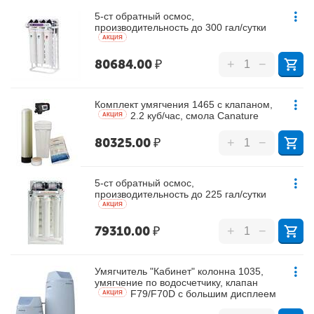
5-ст обратный осмос,
производительность до 300 гал/сутки
AКЦИЯ
80684.00
₽
+
−
Комплект умягчения 1465 с клапаном,
2.2 куб/час, смола Canature
AКЦИЯ
80325.00
₽
+
−
5-ст обратный осмос,
производительность до 225 гал/сутки
AКЦИЯ
79310.00
₽
+
−
Умягчитель "Кабинет" колонна 1035,
умягчение по водосчетчику, клапан
F79/F70D с большим дисплеем
AКЦИЯ