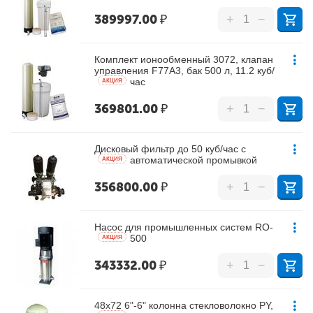
389997.00
₽
+
−
Комплект ионообменный 3072, клапан
управления F77A3, бак 500 л, 11.2 куб/
час
AКЦИЯ
369801.00
₽
+
−
Дисковый фильтр до 50 куб/час с
автоматической промывкой
AКЦИЯ
356800.00
₽
+
−
Насос для промышленных систем RO-
500
AКЦИЯ
343332.00
₽
+
−
48х72 6"-6" колонна стекловолокно PY,