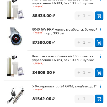
управления F63B3, бак 100 л, 3 куб/час
AКЦИЯ
88434.00
₽
+
−
8040-5W FRP корпус мембраны, боковой
порт, 300 psi
AКЦИЯ
87300.00
₽
+
−
Комплект ионообменный 1665, клапан
управления F63P3, бак 100 л, 3 куб/час
AКЦИЯ
84609.00
₽
+
−
УФ-стерилизатор 24 GPM, вход/выход 1"
AКЦИЯ
81542.00
₽
+
−