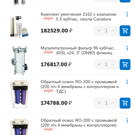
Комплект умягчения 2162 с клапаном,
5.5 куб/час, смола Canature
AКЦИЯ
182529.00
₽
+
−
Мультипатронный фильтр 96 куб/час,
40SL х24, 3" (DN80) фланец
AКЦИЯ
176817.00
₽
+
−
Обратный осмос RO-200 с промывкой
(200 л/ч 4 мембраны с контроллером и
ТДС)
AКЦИЯ
174788.00
₽
+
−
Обратный осмос RO-200 с промывкой
(200 л/ч 4 мембраны с контроллером)
AКЦИЯ