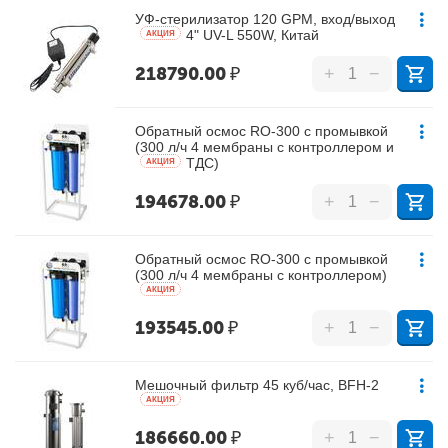
УФ-стерилизатор 120 GPM, вход/выход
4" UV-L 550W, Китай
AКЦИЯ
218790.00
₽
+
−
Обратный осмос RO-300 с промывкой
(300 л/ч 4 мембраны с контроллером и
ТДС)
AКЦИЯ
194678.00
₽
+
−
Обратный осмос RO-300 с промывкой
(300 л/ч 4 мембраны с контроллером)
AКЦИЯ
193545.00
₽
+
−
Мешочный фильтр 45 куб/час, BFH-2
AКЦИЯ
186660.00
₽
+
−