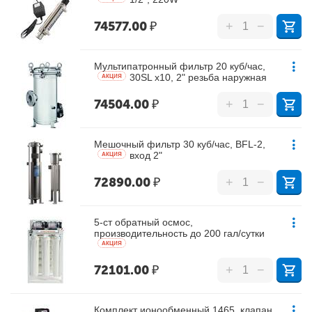
74577.00
₽
+
−
Мультипатронный фильтр 20 куб/час,
30SL х10, 2" резьба наружная
AКЦИЯ
74504.00
₽
+
−
Мешочный фильтр 30 куб/час, BFL-2,
вход 2"
AКЦИЯ
72890.00
₽
+
−
5-ст обратный осмос,
производительность до 200 гал/сутки
AКЦИЯ
72101.00
₽
+
−
Комплект ионообменный 1465, клапан