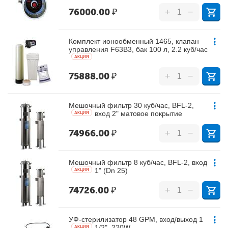
76000.00
₽
+
−
Комплект ионообменный 1465, клапан
управления F63B3, бак 100 л, 2.2 куб/час
AКЦИЯ
75888.00
₽
+
−
Мешочный фильтр 30 куб/час, BFL-2,
вход 2" матовое покрытие
AКЦИЯ
74966.00
₽
+
−
Мешочный фильтр 8 куб/час, BFL-2, вход
1" (Dn 25)
AКЦИЯ
74726.00
₽
+
−
УФ-стерилизатор 48 GPM, вход/выход 1
1/2", 220W
AКЦИЯ