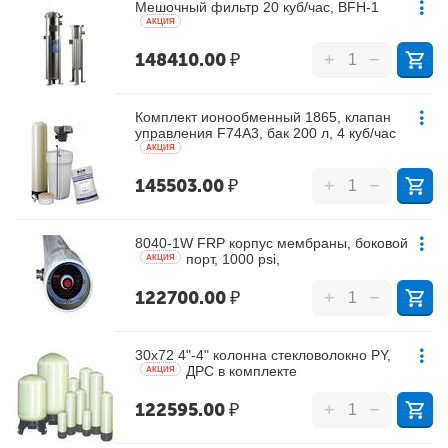
Мешочный фильтр 20 куб/час, BFH-1
AКЦИЯ
148410.00
₽
+
−
Комплект ионообменный 1865, клапан
управления F74A3, бак 200 л, 4 куб/час
AКЦИЯ
145503.00
₽
+
−
8040-1W FRP корпус мембраны, боковой
порт, 1000 psi,
AКЦИЯ
122700.00
₽
+
−
30х72 4"-4" колонна стекловолокно PY,
ДРС в комплекте
AКЦИЯ
122595.00
₽
+
−