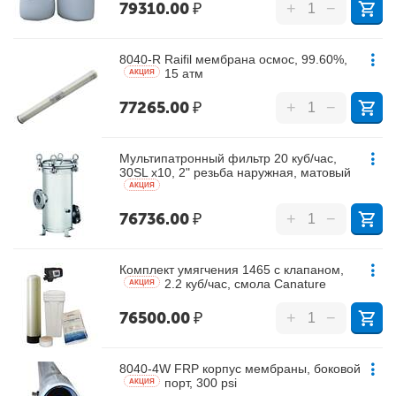
79310.00
₽
+
−
8040-R Raifil мембрана осмос, 99.60%,
15 атм
AКЦИЯ
77265.00
₽
+
−
Мультипатронный фильтр 20 куб/час,
30SL х10, 2" резьба наружная, матовый
AКЦИЯ
76736.00
₽
+
−
Комплект умягчения 1465 с клапаном,
2.2 куб/час, смола Canature
AКЦИЯ
76500.00
₽
+
−
8040-4W FRP корпус мембраны, боковой
порт, 300 psi
AКЦИЯ