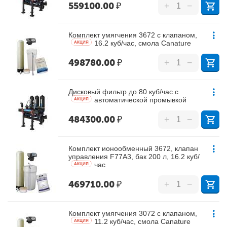
559100.00
₽
+
−
Комплект умягчения 3672 с клапаном,
16.2 куб/час, смола Canature
AКЦИЯ
498780.00
₽
+
−
Дисковый фильтр до 80 куб/час с
автоматической промывкой
AКЦИЯ
484300.00
₽
+
−
Комплект ионообменный 3672, клапан
управления F77A3, бак 200 л, 16.2 куб/
час
AКЦИЯ
469710.00
₽
+
−
Комплект умягчения 3072 с клапаном,
11.2 куб/час, смола Canature
AКЦИЯ