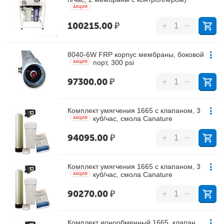
AКЦИЯ
100215.00
₽
+
−
8040-6W FRP корпус мембраны, боковой
порт, 300 psi
AКЦИЯ
97300.00
₽
+
−
Комплект умягчения 1665 с клапаном, 3
куб/час, смола Canature
AКЦИЯ
94095.00
₽
+
−
Комплект умягчения 1665 с клапаном, 3
куб/час, смола Canature
AКЦИЯ
90270.00
₽
+
−
Комплект ионообменный 1665, клапан