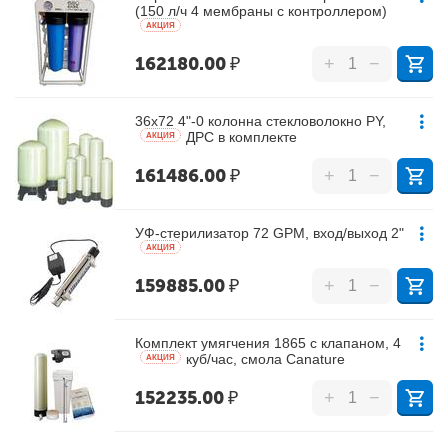
(150 л/ч 4 мембраны с контроллером)
AКЦИЯ
162180.00
₽
+
−
36х72 4"-0 колонна стекловолокно PY,
ДРС в комплекте
AКЦИЯ
161486.00
₽
+
−
УФ-стерилизатор 72 GPM, вход/выход 2"
AКЦИЯ
159885.00
₽
+
−
Комплект умягчения 1865 с клапаном, 4
куб/час, смола Canature
AКЦИЯ
152235.00
₽
+
−