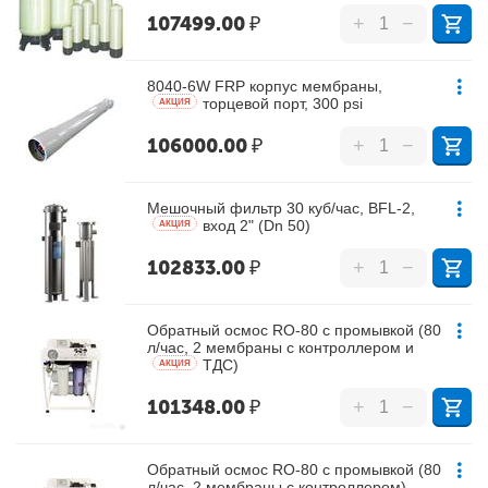
107499.00
₽
+
−
8040-6W FRP корпус мембраны,
торцевой порт, 300 psi
AКЦИЯ
106000.00
₽
+
−
Мешочный фильтр 30 куб/час, BFL-2,
вход 2" (Dn 50)
AКЦИЯ
102833.00
₽
+
−
Обратный осмос RO-80 с промывкой (80
л/час, 2 мембраны с контроллером и
ТДС)
AКЦИЯ
101348.00
₽
+
−
Обратный осмос RO-80 с промывкой (80
л/час, 2 мембраны с контроллером)