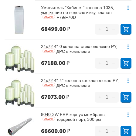
Умягчитель "Кабинет" колонна 1035,
умягчение по водосчетчику, клапан
F79/F70D
AКЦИЯ
68499.00
₽
+
−
24х72 4"-0 колонна стекловолокно PY,
ДРС в комплекте
AКЦИЯ
67188.00
₽
+
−
24х72 4"-4" колонна стекловолокно PY,
ДРС в комплекте
AКЦИЯ
67073.00
₽
+
−
8040-3W FRP корпус мембраны,
торцевой порт, 300 psi
AКЦИЯ
66600.00
₽
+
−