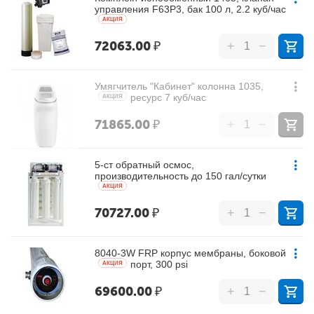
управления F63P3, бак 100 л, 2.2 куб/час
AКЦИЯ
72063.00
₽
+
−
Умягчитель "Кабинет" колонна 1035,
ресурс 7 куб/час
AКЦИЯ
71865.00
₽
+
−
5-ст обратный осмос,
производительность до 150 гал/сутки
AКЦИЯ
70727.00
₽
+
−
8040-3W FRP корпус мембраны, боковой
порт, 300 psi
AКЦИЯ
69600.00
₽
+
−