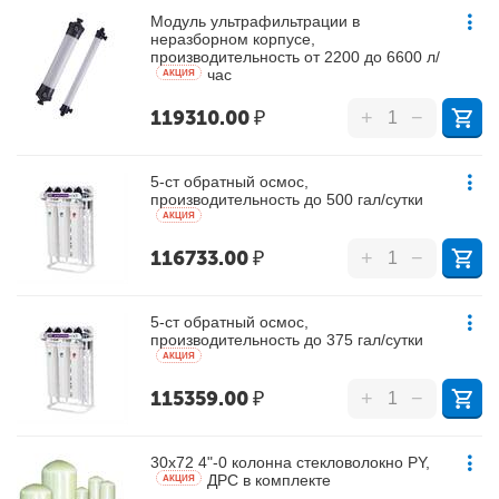
Модуль ультрафильтрации в
неразборном корпусе,
производительность от 2200 до 6600 л/
час
AКЦИЯ
119310.00
₽
+
−
5-ст обратный осмос,
производительность до 500 гал/сутки
AКЦИЯ
116733.00
₽
+
−
5-ст обратный осмос,
производительность до 375 гал/сутки
AКЦИЯ
115359.00
₽
+
−
30х72 4"-0 колонна стекловолокно PY,
ДРС в комплекте
AКЦИЯ