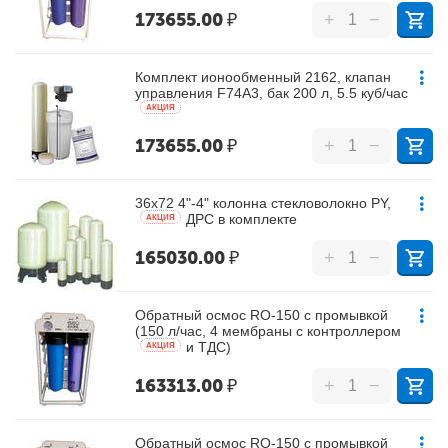
173655.00
₽
+
−
Комплект ионообменный 2162, клапан
управления F74A3, бак 200 л, 5.5 куб/час
AКЦИЯ
173655.00
₽
+
−
36х72 4"-4" колонна стекловолокно PY,
ДРС в комплекте
AКЦИЯ
165030.00
₽
+
−
Обратный осмос RO-150 с промывкой
(150 л/час, 4 мембраны с контроллером
и ТДС)
AКЦИЯ
163313.00
₽
+
−
Обратный осмос RO-150 с промывкой