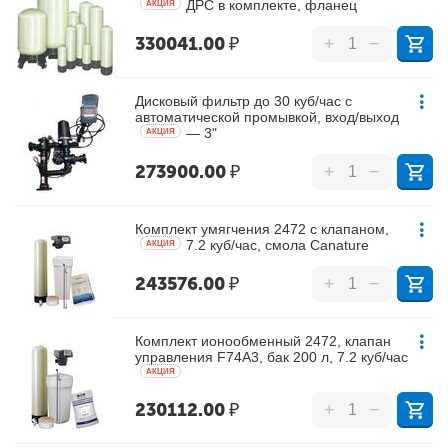
ДРС в комплекте, фланец
AКЦИЯ
330041.00
₽
+
−
Дисковый фильтр до 30 куб/час с
автоматической промывкой, вход/выход
— 3"
AКЦИЯ
273900.00
₽
+
−
Комплект умягчения 2472 с клапаном,
7.2 куб/час, смола Canature
AКЦИЯ
243576.00
₽
+
−
Комплект ионообменный 2472, клапан
управления F74A3, бак 200 л, 7.2 куб/час
AКЦИЯ
230112.00
₽
+
−